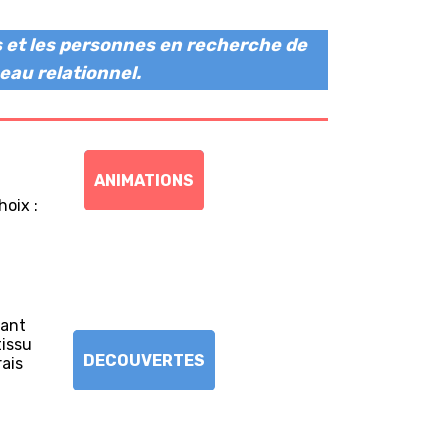
es et les personnes en recherche de
eau relationnel.
ANIMATIONS
hoix :
tant
tissu
DECOUVERTES
rais