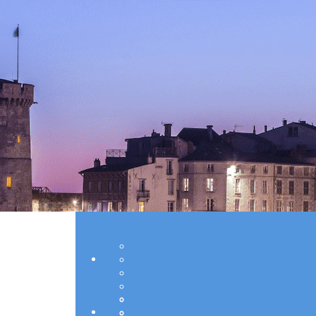
Exporter les lignes sélectionnées
Exporter toutes les colonnes
Exporter uniquement les colonnes affichées
Menu
Ajoutez un logo, un bouton, des réseaux soc
Cliquez pour éditer