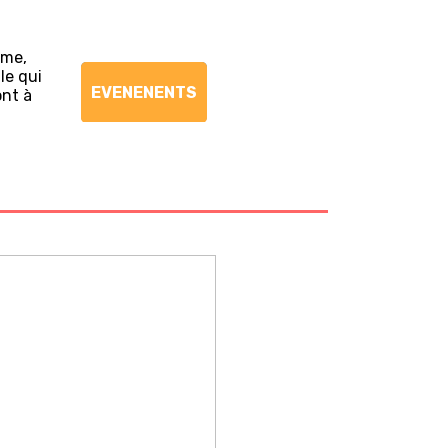
ème,
le qui
EVENENENTS
ont à