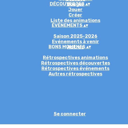
DÉCOUVERTES
▴
▾
Bouger
Jouer
Créer
Liste des animations
ÉVÉNEMENTS
▴
▾
Saison 2025-2026
Evénements à venir
BONS MOMENTS
▴
▾
Autres
Rétrospectives animations
Rétrospectives découvertes
Rétrospectives événements
Autres rétrospectives
Se connecter