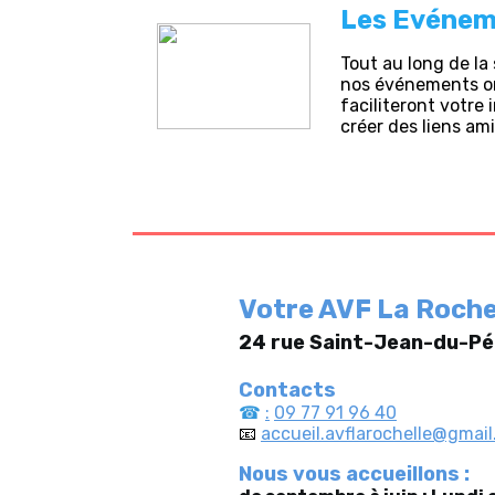
Les Evénem
Tout au long de l
nos événements on
faciliteront votre
créer des liens am
Votre AVF La Roch
24 rue Saint-Jean-du-Pé
Contacts
☎
:
09 77 91 96 40
📧
accueil.avflarochelle@gmai
Nous vous accueillons :