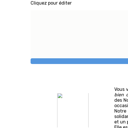
Cliquez pour éditer
Vous v
bien 
des No
occasi
Notre 
solida
et un 
Elle e