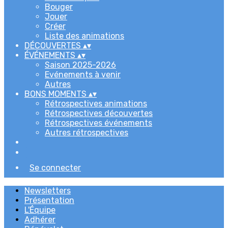
Bouger
Jouer
Créer
Liste des animations
DÉCOUVERTES
▴
▾
ÉVÉNEMENTS
▴
▾
Saison 2025-2026
Evénements à venir
Autres
BONS MOMENTS
▴
▾
Rétrospectives animations
Rétrospectives découvertes
Rétrospectives événements
Autres rétrospectives
Se connecter
Newsletters
Présentation
L'Équipe
Adhérer