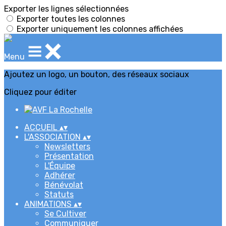
Exporter les lignes sélectionnées
Exporter toutes les colonnes
Exporter uniquement les colonnes affichées
Menu
Ajoutez un logo, un bouton, des réseaux sociaux
Cliquez pour éditer
ACCUEIL
▴
▾
L'ASSOCIATION
▴
▾
Newsletters
Présentation
L'Équipe
Adhérer
Bénévolat
Statuts
ANIMATIONS
▴
▾
Se Cultiver
Communiquer