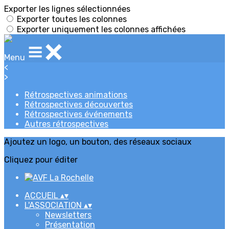
Exporter les lignes sélectionnées
Exporter toutes les colonnes
Exporter uniquement les colonnes affichées
Menu
<
>
Rétrospectives animations
Rétrospectives découvertes
Rétrospectives événements
Autres rétrospectives
Ajoutez un logo, un bouton, des réseaux sociaux
Cliquez pour éditer
ACCUEIL
▴
▾
L'ASSOCIATION
▴
▾
Newsletters
Présentation