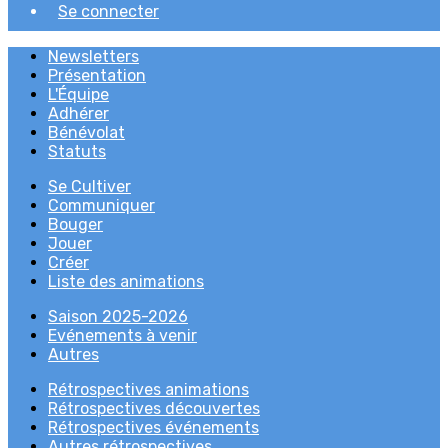
Se connecter
Newsletters
Présentation
L'Équipe
Adhérer
Bénévolat
Statuts
Se Cultiver
Communiquer
Bouger
Jouer
Créer
Liste des animations
Saison 2025-2026
Evénements à venir
Autres
Rétrospectives animations
Rétrospectives découvertes
Rétrospectives événements
Autres rétrospectives