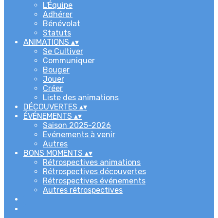
L'Équipe
Adhérer
Bénévolat
Statuts
ANIMATIONS
▴
▾
Se Cultiver
Communiquer
Bouger
Jouer
Créer
Liste des animations
DÉCOUVERTES
▴
▾
ÉVÉNEMENTS
▴
▾
Saison 2025-2026
Evénements à venir
Autres
BONS MOMENTS
▴
▾
Rétrospectives animations
Rétrospectives découvertes
Rétrospectives événements
Autres rétrospectives