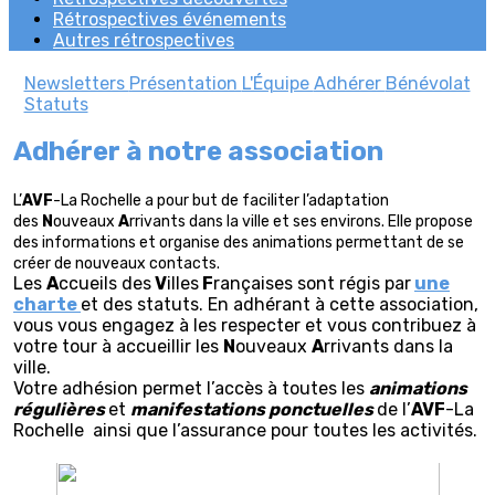
Rétrospectives événements
Autres rétrospectives
Newsletters
Présentation
L'Équipe
Adhérer
Bénévolat
Statuts
Adhérer à notre association
L’
A
V
F
-La Rochelle a pour but de faciliter l’adaptation
des
N
ouveaux
A
rrivants dans la ville et ses environs. Elle propose
des informations et organise des animations permettant de se
créer de nouveaux contacts.
Les
A
ccueils des
V
illes
F
rançaises sont régis par
une
charte
et des statuts. En adhérant à cette association,
vous vous engagez à les respecter et vous contribuez à
votre tour à accueillir les
N
ouveaux
A
rrivants dans la
ville.
Votre adhésion permet l’accès à toutes les
animations
régulières
et
manifestations ponctuelles
de l’
A
V
F
-La
Rochelle ainsi que l’assurance pour toutes les activités.