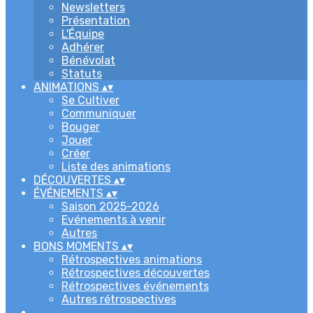
Newsletters
Présentation
L'Équipe
Adhérer
Bénévolat
Statuts
ANIMATIONS
▴
▾
Se Cultiver
Communiquer
Bouger
Jouer
Créer
Liste des animations
DÉCOUVERTES
▴
▾
ÉVÉNEMENTS
▴
▾
Saison 2025-2026
Evénements à venir
Autres
BONS MOMENTS
▴
▾
Rétrospectives animations
Rétrospectives découvertes
Rétrospectives événements
Autres rétrospectives