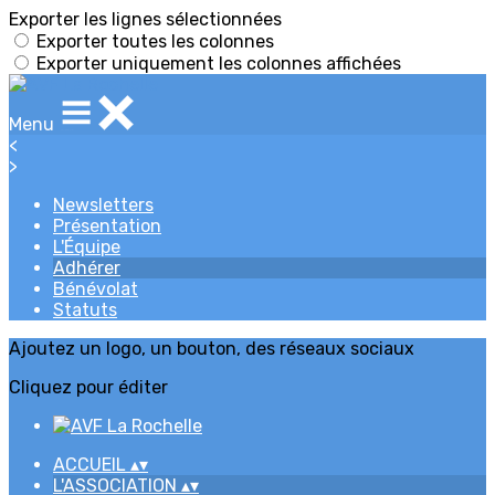
Exporter les lignes sélectionnées
Exporter toutes les colonnes
Exporter uniquement les colonnes affichées
Menu
<
>
Newsletters
Présentation
L'Équipe
Adhérer
Bénévolat
Statuts
Ajoutez un logo, un bouton, des réseaux sociaux
Cliquez pour éditer
ACCUEIL
▴
▾
L'ASSOCIATION
▴
▾