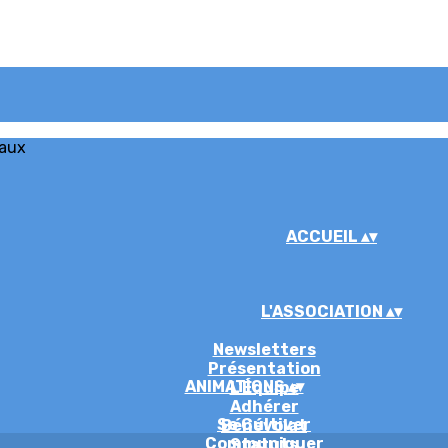
iaux
ACCUEIL
▴
▾
L'ASSOCIATION
▴
▾
Newsletters
Présentation
ANIMATIONS
▴
▾
L'Équipe
Adhérer
Se Cultiver
Bénévolat
Communiquer
Statuts