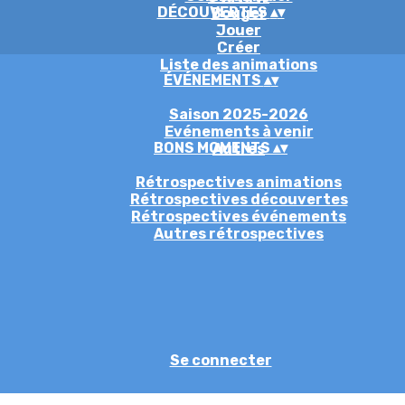
DÉCOUVERTES
▴
▾
Bouger
Jouer
Créer
Liste des animations
ÉVÉNEMENTS
▴
▾
Saison 2025-2026
Evénements à venir
BONS MOMENTS
▴
▾
Autres
Rétrospectives animations
Rétrospectives découvertes
Rétrospectives événements
Autres rétrospectives
Se connecter