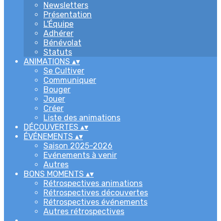
Newsletters
Présentation
L'Équipe
Adhérer
Bénévolat
Statuts
ANIMATIONS
▴
▾
Se Cultiver
Communiquer
Bouger
Jouer
Créer
Liste des animations
DÉCOUVERTES
▴
▾
ÉVÉNEMENTS
▴
▾
Saison 2025-2026
Evénements à venir
Autres
BONS MOMENTS
▴
▾
Rétrospectives animations
Rétrospectives découvertes
Rétrospectives événements
Autres rétrospectives