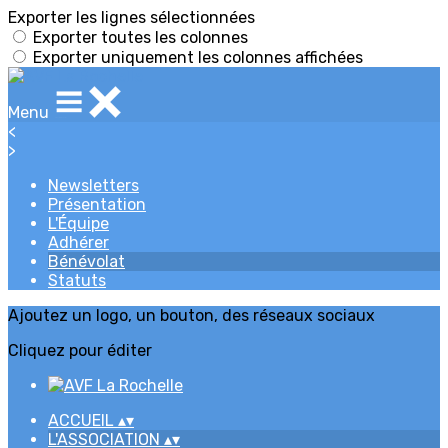
Exporter les lignes sélectionnées
Exporter toutes les colonnes
Exporter uniquement les colonnes affichées
Menu
<
>
Newsletters
Présentation
L'Équipe
Adhérer
Bénévolat
Statuts
Ajoutez un logo, un bouton, des réseaux sociaux
Cliquez pour éditer
ACCUEIL
▴
▾
L'ASSOCIATION
▴
▾