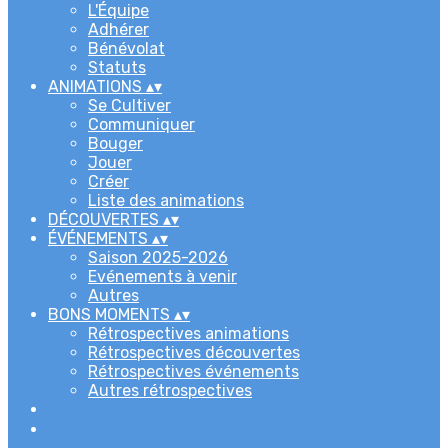
L'Équipe
Adhérer
Bénévolat
Statuts
ANIMATIONS
▴
▾
Se Cultiver
Communiquer
Bouger
Jouer
Créer
Liste des animations
DÉCOUVERTES
▴
▾
ÉVÉNEMENTS
▴
▾
Saison 2025-2026
Evénements à venir
Autres
BONS MOMENTS
▴
▾
Rétrospectives animations
Rétrospectives découvertes
Rétrospectives événements
Autres rétrospectives