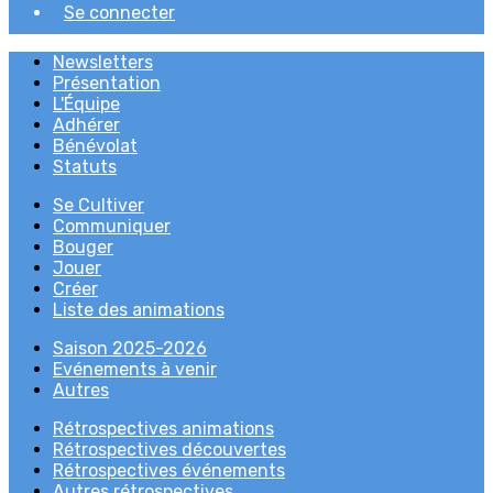
Se connecter
Newsletters
Présentation
L'Équipe
Adhérer
Bénévolat
Statuts
Se Cultiver
Communiquer
Bouger
Jouer
Créer
Liste des animations
Saison 2025-2026
Evénements à venir
Autres
Rétrospectives animations
Rétrospectives découvertes
Rétrospectives événements
Autres rétrospectives