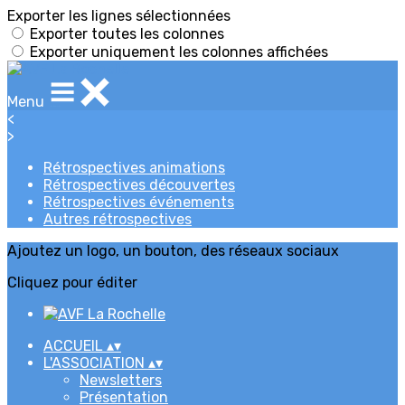
Exporter les lignes sélectionnées
Exporter toutes les colonnes
Exporter uniquement les colonnes affichées
Menu
<
>
Rétrospectives animations
Rétrospectives découvertes
Rétrospectives événements
Autres rétrospectives
Ajoutez un logo, un bouton, des réseaux sociaux
Cliquez pour éditer
ACCUEIL
▴
▾
L'ASSOCIATION
▴
▾
Newsletters
Présentation