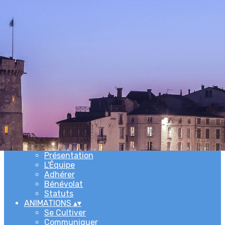
Exporter les lignes sélectionnées
Exporter toutes les colonnes
Exporter uniquement les colonnes affichées
Menu
Ajoutez un logo, un bouton, des réseaux sociaux
Cliquez pour éditer
ACCUEIL
▴
▾
L'ASSOCIATION
▴
▾
Newsletters
Présentation
L'Équipe
Adhérer
Bénévolat
Statuts
ANIMATIONS
▴
▾
Se Cultiver
Communiquer