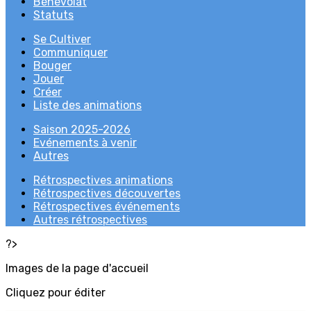
Bénévolat
Statuts
Se Cultiver
Communiquer
Bouger
Jouer
Créer
Liste des animations
Saison 2025-2026
Evénements à venir
Autres
Rétrospectives animations
Rétrospectives découvertes
Rétrospectives événements
Autres rétrospectives
?>
Images de la page d'accueil
Cliquez pour éditer