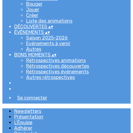
Bouger
Jouer
Créer
Liste des animations
DÉCOUVERTES
▴
▾
ÉVÉNEMENTS
▴
▾
Saison 2025-2026
Evénements à venir
Autres
BONS MOMENTS
▴
▾
Rétrospectives animations
Rétrospectives découvertes
Rétrospectives événements
Autres rétrospectives
Se connecter
Newsletters
Présentation
L'Équipe
Adhérer