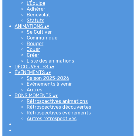
L'Équipe
Adhérer
Bénévolat
Statuts
ANIMATIONS
▴
▾
Se Cultiver
Communiquer
Bouger
Jouer
Créer
Liste des animations
DÉCOUVERTES
▴
▾
ÉVÉNEMENTS
▴
▾
Saison 2025-2026
Evénements à venir
Autres
BONS MOMENTS
▴
▾
Rétrospectives animations
Rétrospectives découvertes
Rétrospectives événements
Autres rétrospectives