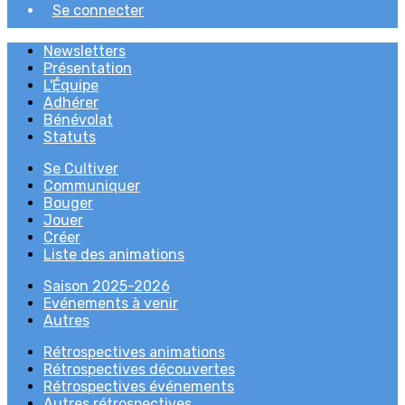
Se connecter
Newsletters
Présentation
L'Équipe
Adhérer
Bénévolat
Statuts
Se Cultiver
Communiquer
Bouger
Jouer
Créer
Liste des animations
Saison 2025-2026
Evénements à venir
Autres
Rétrospectives animations
Rétrospectives découvertes
Rétrospectives événements
Autres rétrospectives