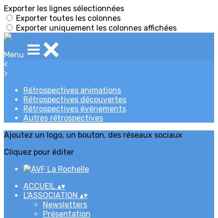
Exporter les lignes sélectionnées
Exporter toutes les colonnes
Exporter uniquement les colonnes affichées
Menu
<
>
Rétrospectives animations
Rétrospectives découvertes
Rétrospectives événements
Autres rétrospectives
Ajoutez un logo, un bouton, des réseaux sociaux
Cliquez pour éditer
ACCUEIL
▴
▾
L'ASSOCIATION
▴
▾
Newsletters
Présentation