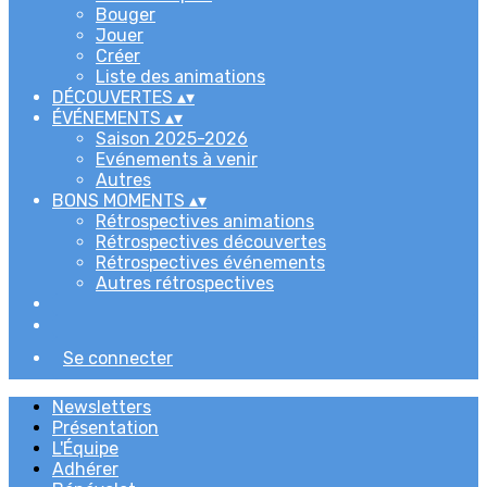
Bouger
Jouer
Créer
Liste des animations
DÉCOUVERTES
▴
▾
ÉVÉNEMENTS
▴
▾
Saison 2025-2026
Evénements à venir
Autres
BONS MOMENTS
▴
▾
Rétrospectives animations
Rétrospectives découvertes
Rétrospectives événements
Autres rétrospectives
Se connecter
Newsletters
Présentation
L'Équipe
Adhérer