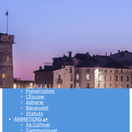
Exporter les lignes sélectionnées
Exporter toutes les colonnes
Exporter uniquement les colonnes affichées
Menu
Ajoutez un logo, un bouton, des réseaux sociaux
Cliquez pour éditer
ACCUEIL
▴
▾
L'ASSOCIATION
▴
▾
Newsletters
Présentation
L'Équipe
Adhérer
Bénévolat
Statuts
ANIMATIONS
▴
▾
Se Cultiver
Communiquer