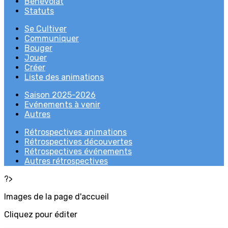
Bénévolat
Statuts
Se Cultiver
Communiquer
Bouger
Jouer
Créer
Liste des animations
Saison 2025-2026
Evénements à venir
Autres
Rétrospectives animations
Rétrospectives découvertes
Rétrospectives événements
Autres rétrospectives
?>
Images de la page d'accueil
Cliquez pour éditer