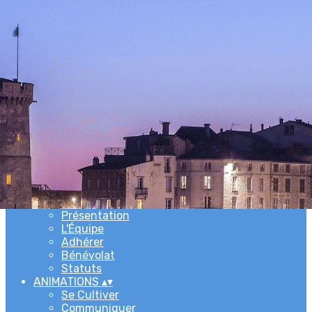
Exporter les lignes sélectionnées
Exporter toutes les colonnes
Exporter uniquement les colonnes affichées
Menu
Ajoutez un logo, un bouton, des réseaux sociaux
Cliquez pour éditer
ACCUEIL
▴
▾
L'ASSOCIATION
▴
▾
Newsletters
Présentation
L'Équipe
Adhérer
Bénévolat
Statuts
ANIMATIONS
▴
▾
Se Cultiver
Communiquer