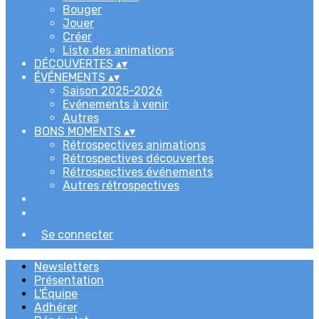
Bouger
Jouer
Créer
Liste des animations
DÉCOUVERTES
▴
▾
ÉVÉNEMENTS
▴
▾
Saison 2025-2026
Evénements à venir
Autres
BONS MOMENTS
▴
▾
Rétrospectives animations
Rétrospectives découvertes
Rétrospectives événements
Autres rétrospectives
Se connecter
Newsletters
Présentation
L'Équipe
Adhérer