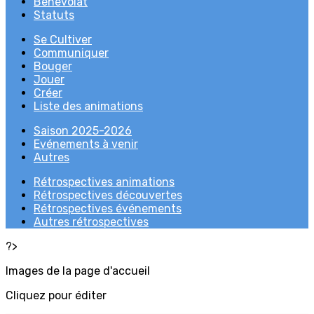
Bénévolat
Statuts
Se Cultiver
Communiquer
Bouger
Jouer
Créer
Liste des animations
Saison 2025-2026
Evénements à venir
Autres
Rétrospectives animations
Rétrospectives découvertes
Rétrospectives événements
Autres rétrospectives
?>
Images de la page d'accueil
Cliquez pour éditer