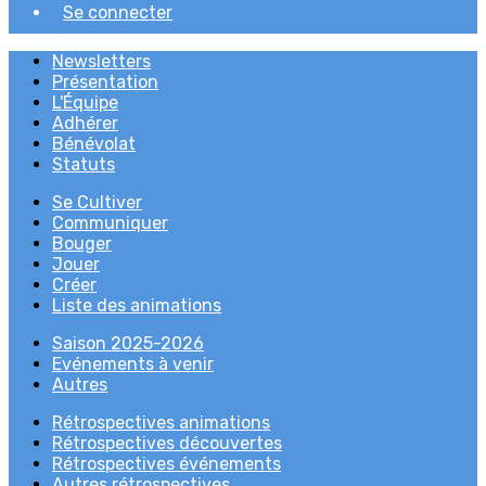
Se connecter
Newsletters
Présentation
L'Équipe
Adhérer
Bénévolat
Statuts
Se Cultiver
Communiquer
Bouger
Jouer
Créer
Liste des animations
Saison 2025-2026
Evénements à venir
Autres
Rétrospectives animations
Rétrospectives découvertes
Rétrospectives événements
Autres rétrospectives