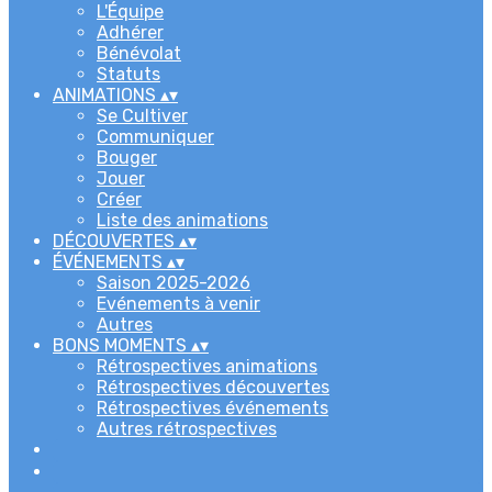
L'Équipe
Adhérer
Bénévolat
Statuts
ANIMATIONS
▴
▾
Se Cultiver
Communiquer
Bouger
Jouer
Créer
Liste des animations
DÉCOUVERTES
▴
▾
ÉVÉNEMENTS
▴
▾
Saison 2025-2026
Evénements à venir
Autres
BONS MOMENTS
▴
▾
Rétrospectives animations
Rétrospectives découvertes
Rétrospectives événements
Autres rétrospectives