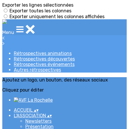
Exporter les lignes sélectionnées
Exporter toutes les colonnes
Exporter uniquement les colonnes affichées
Menu
<
>
Rétrospectives animations
Rétrospectives découvertes
Rétrospectives événements
Autres rétrospectives
Ajoutez un logo, un bouton, des réseaux sociaux
Cliquez pour éditer
ACCUEIL
▴
▾
L'ASSOCIATION
▴
▾
Newsletters
Présentation