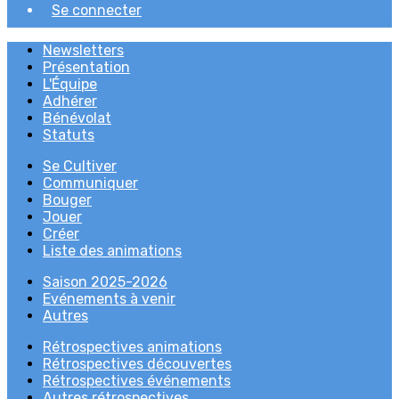
Se connecter
Newsletters
Présentation
L'Équipe
Adhérer
Bénévolat
Statuts
Se Cultiver
Communiquer
Bouger
Jouer
Créer
Liste des animations
Saison 2025-2026
Evénements à venir
Autres
Rétrospectives animations
Rétrospectives découvertes
Rétrospectives événements
Autres rétrospectives