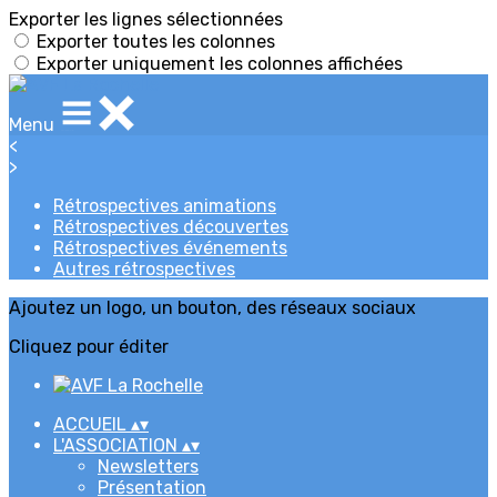
Exporter les lignes sélectionnées
Exporter toutes les colonnes
Exporter uniquement les colonnes affichées
Menu
<
>
Rétrospectives animations
Rétrospectives découvertes
Rétrospectives événements
Autres rétrospectives
Ajoutez un logo, un bouton, des réseaux sociaux
Cliquez pour éditer
ACCUEIL
▴
▾
L'ASSOCIATION
▴
▾
Newsletters
Présentation