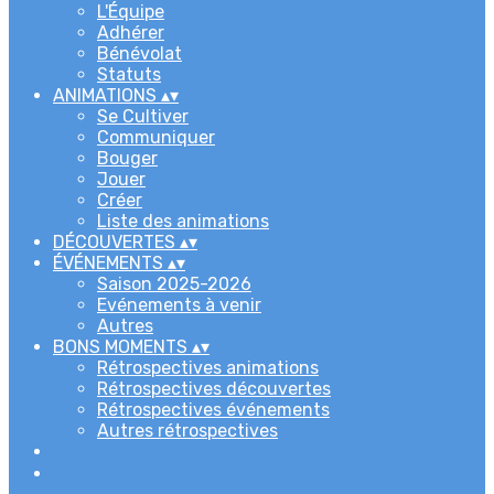
L'Équipe
Adhérer
Bénévolat
Statuts
ANIMATIONS
▴
▾
Se Cultiver
Communiquer
Bouger
Jouer
Créer
Liste des animations
DÉCOUVERTES
▴
▾
ÉVÉNEMENTS
▴
▾
Saison 2025-2026
Evénements à venir
Autres
BONS MOMENTS
▴
▾
Rétrospectives animations
Rétrospectives découvertes
Rétrospectives événements
Autres rétrospectives