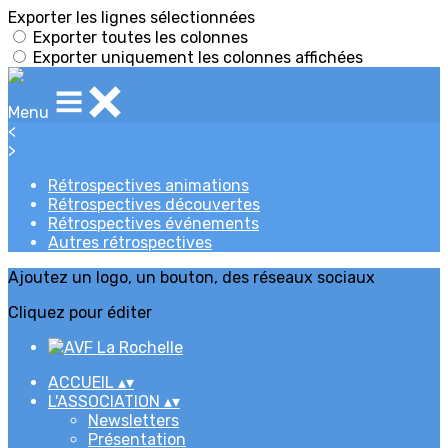
Exporter les lignes sélectionnées
Exporter toutes les colonnes
Exporter uniquement les colonnes affichées
Menu
<
>
Rétrospectives animations
Rétrospectives découvertes
Rétrospectives événements
Autres rétrospectives
Ajoutez un logo, un bouton, des réseaux sociaux
Cliquez pour éditer
ACCUEIL
▴
▾
L'ASSOCIATION
▴
▾
Newsletters
Présentation