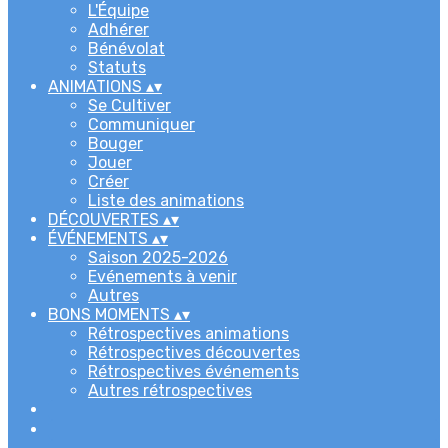
L'Équipe
Adhérer
Bénévolat
Statuts
ANIMATIONS
▴
▾
Se Cultiver
Communiquer
Bouger
Jouer
Créer
Liste des animations
DÉCOUVERTES
▴
▾
ÉVÉNEMENTS
▴
▾
Saison 2025-2026
Evénements à venir
Autres
BONS MOMENTS
▴
▾
Rétrospectives animations
Rétrospectives découvertes
Rétrospectives événements
Autres rétrospectives