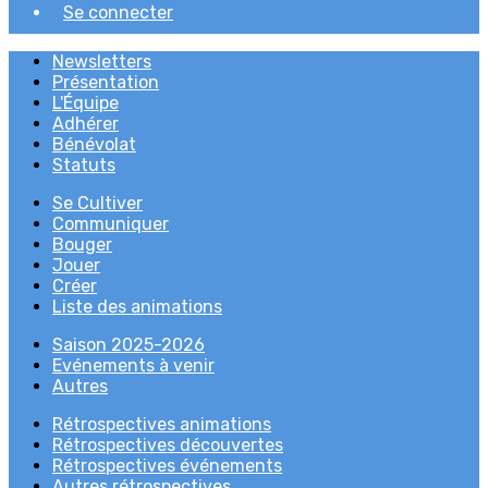
Se connecter
Newsletters
Présentation
L'Équipe
Adhérer
Bénévolat
Statuts
Se Cultiver
Communiquer
Bouger
Jouer
Créer
Liste des animations
Saison 2025-2026
Evénements à venir
Autres
Rétrospectives animations
Rétrospectives découvertes
Rétrospectives événements
Autres rétrospectives