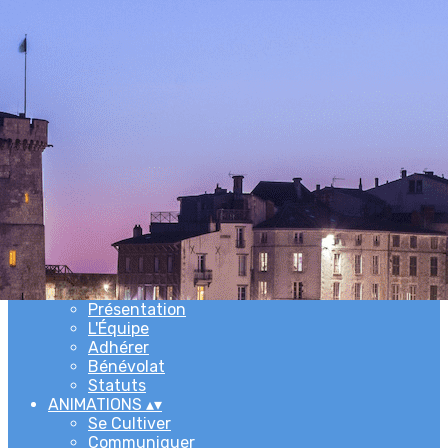
Exporter les lignes sélectionnées
Exporter toutes les colonnes
Exporter uniquement les colonnes affichées
Menu
Ajoutez un logo, un bouton, des réseaux sociaux
Cliquez pour éditer
ACCUEIL
▴
▾
L'ASSOCIATION
▴
▾
Newsletters
Présentation
L'Équipe
Adhérer
Bénévolat
Statuts
ANIMATIONS
▴
▾
Se Cultiver
Communiquer