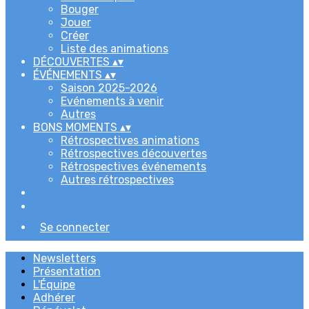
Bouger
Jouer
Créer
Liste des animations
DÉCOUVERTES
▴
▾
ÉVÉNEMENTS
▴
▾
Saison 2025-2026
Evénements à venir
Autres
BONS MOMENTS
▴
▾
Rétrospectives animations
Rétrospectives découvertes
Rétrospectives événements
Autres rétrospectives
Se connecter
Newsletters
Présentation
L'Équipe
Adhérer