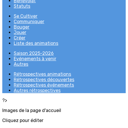
Bénévolat
Statuts
Se Cultiver
Communiquer
Bouger
Jouer
Créer
Liste des animations
Saison 2025-2026
Evénements à venir
Autres
Rétrospectives animations
Rétrospectives découvertes
Rétrospectives événements
Autres rétrospectives
?>
Images de la page d'accueil
Cliquez pour éditer