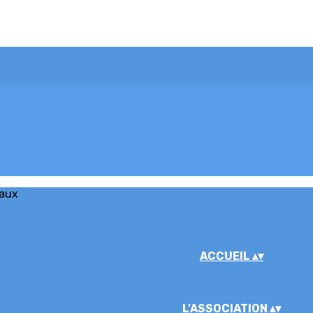
iaux
ACCUEIL
▴
▾
L'ASSOCIATION
▴
▾