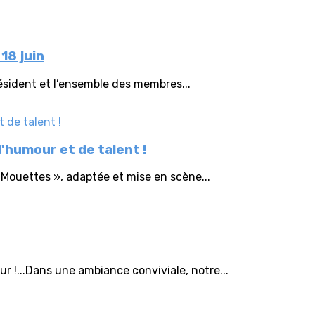
18 juin
président et l’ensemble des membres...
'humour et de talent !
s Mouettes », adaptée et mise en scène...
 !...Dans une ambiance conviviale, notre...