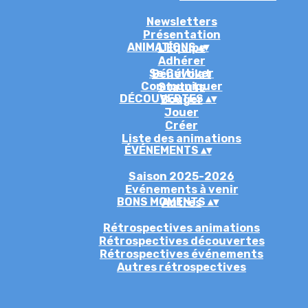
Newsletters
Présentation
ANIMATIONS
▴
▾
L'Équipe
Adhérer
Se Cultiver
Bénévolat
Communiquer
Statuts
DÉCOUVERTES
▴
▾
Bouger
Jouer
Créer
Liste des animations
ÉVÉNEMENTS
▴
▾
Saison 2025-2026
Evénements à venir
BONS MOMENTS
▴
▾
Autres
Rétrospectives animations
Rétrospectives découvertes
Rétrospectives événements
Autres rétrospectives