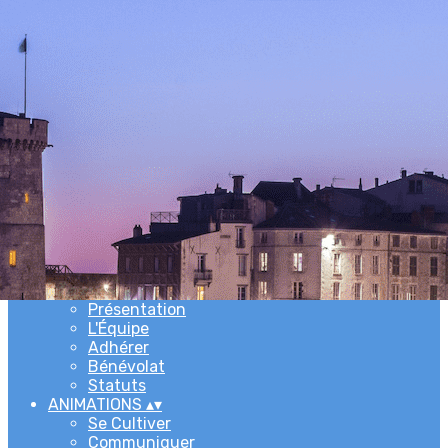
Exporter les lignes sélectionnées
Exporter toutes les colonnes
Exporter uniquement les colonnes affichées
Menu
Ajoutez un logo, un bouton, des réseaux sociaux
Cliquez pour éditer
ACCUEIL
▴
▾
L'ASSOCIATION
▴
▾
Newsletters
Présentation
L'Équipe
Adhérer
Bénévolat
Statuts
ANIMATIONS
▴
▾
Se Cultiver
Communiquer