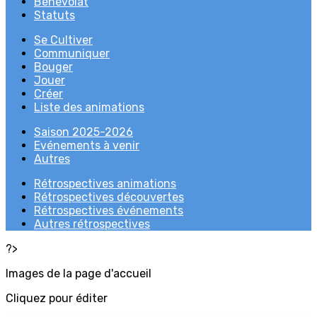
Bénévolat
Statuts
Se Cultiver
Communiquer
Bouger
Jouer
Créer
Liste des animations
Saison 2025-2026
Evénements à venir
Autres
Rétrospectives animations
Rétrospectives découvertes
Rétrospectives événements
Autres rétrospectives
?>
Images de la page d'accueil
Cliquez pour éditer