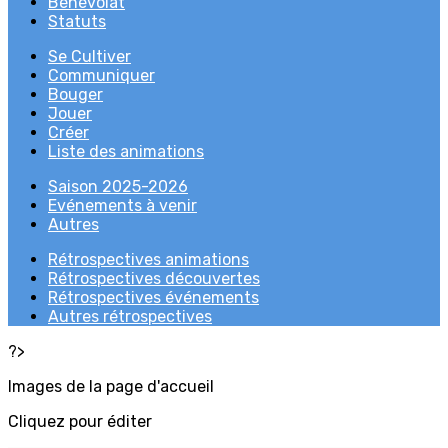
Bénévolat
Statuts
Se Cultiver
Communiquer
Bouger
Jouer
Créer
Liste des animations
Saison 2025-2026
Evénements à venir
Autres
Rétrospectives animations
Rétrospectives découvertes
Rétrospectives événements
Autres rétrospectives
?>
Images de la page d'accueil
Cliquez pour éditer