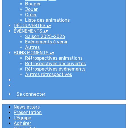
Bouger
Jouer
Créer
Liste des animations
DÉCOUVERTES
▴
▾
ÉVÉNEMENTS
▴
▾
Saison 2025-2026
Evénements à venir
Autres
BONS MOMENTS
▴
▾
Rétrospectives animations
Rétrospectives découvertes
Rétrospectives événements
Autres rétrospectives
Se connecter
Newsletters
Présentation
L'Équipe
Adhérer