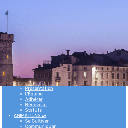
Exporter les lignes sélectionnées
Exporter toutes les colonnes
Exporter uniquement les colonnes affichées
Menu
Ajoutez un logo, un bouton, des réseaux sociaux
Cliquez pour éditer
ACCUEIL
▴
▾
L'ASSOCIATION
▴
▾
Newsletters
Présentation
L'Équipe
Adhérer
Bénévolat
Statuts
ANIMATIONS
▴
▾
Se Cultiver
Communiquer