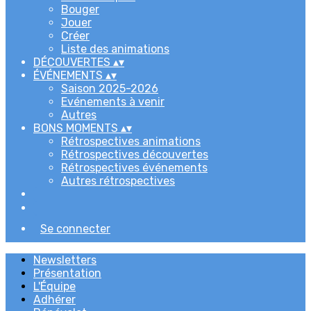
Bouger
Jouer
Créer
Liste des animations
DÉCOUVERTES
▴
▾
ÉVÉNEMENTS
▴
▾
Saison 2025-2026
Evénements à venir
Autres
BONS MOMENTS
▴
▾
Rétrospectives animations
Rétrospectives découvertes
Rétrospectives événements
Autres rétrospectives
Se connecter
Newsletters
Présentation
L'Équipe
Adhérer