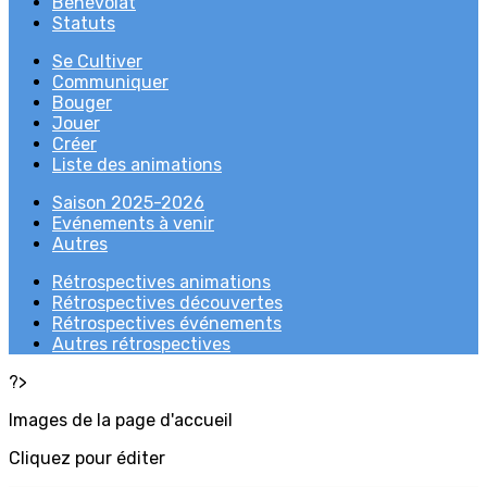
Bénévolat
Statuts
Se Cultiver
Communiquer
Bouger
Jouer
Créer
Liste des animations
Saison 2025-2026
Evénements à venir
Autres
Rétrospectives animations
Rétrospectives découvertes
Rétrospectives événements
Autres rétrospectives
?>
Images de la page d'accueil
Cliquez pour éditer