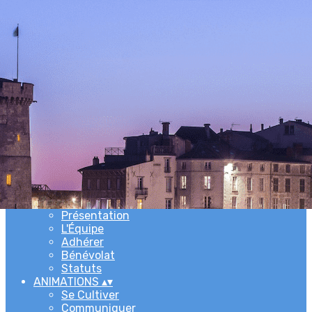
Exporter les lignes sélectionnées
Exporter toutes les colonnes
Exporter uniquement les colonnes affichées
Menu
Ajoutez un logo, un bouton, des réseaux sociaux
Cliquez pour éditer
ACCUEIL
▴
▾
L'ASSOCIATION
▴
▾
Newsletters
Présentation
L'Équipe
Adhérer
Bénévolat
Statuts
ANIMATIONS
▴
▾
Se Cultiver
Communiquer