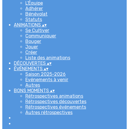
L'Équipe
Adhérer
Bénévolat
Statuts
ANIMATIONS
▴
▾
Se Cultiver
Communiquer
Bouger
Jouer
Créer
Liste des animations
DÉCOUVERTES
▴
▾
ÉVÉNEMENTS
▴
▾
Saison 2025-2026
Evénements à venir
Autres
BONS MOMENTS
▴
▾
Rétrospectives animations
Rétrospectives découvertes
Rétrospectives événements
Autres rétrospectives