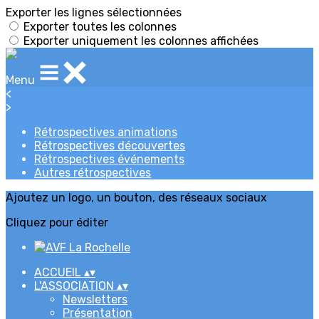
Exporter les lignes sélectionnées
Exporter toutes les colonnes
Exporter uniquement les colonnes affichées
Menu
<
>
Rétrospectives animations
Rétrospectives découvertes
Rétrospectives événements
Autres rétrospectives
Ajoutez un logo, un bouton, des réseaux sociaux
Cliquez pour éditer
ACCUEIL
▴
▾
L'ASSOCIATION
▴
▾
Newsletters
Présentation