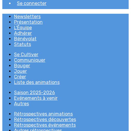
Se connecter
Newsletters
Présentation
L'Équipe
Adhérer
Bénévolat
Statuts
Se Cultiver
Communiquer
Bouger
Jouer
Créer
Liste des animations
Saison 2025-2026
Evénements à venir
Autres
Rétrospectives animations
Rétrospectives découvertes
Rétrospectives événements
Autres rétrospectives