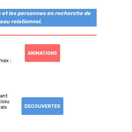
es et les personnes en recherche de
eau relationnel.
ANIMATIONS
hoix :
tant
tissu
DECOUVERTES
rais