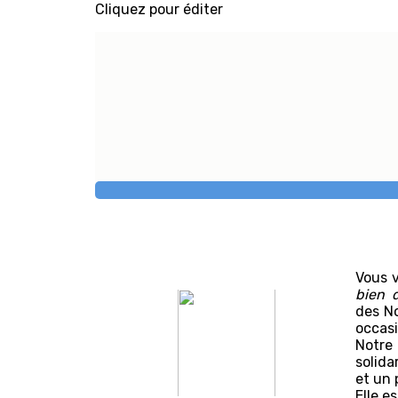
Cliquez pour éditer
Vous v
bien 
des No
occasi
Notre 
solida
et un 
Elle e