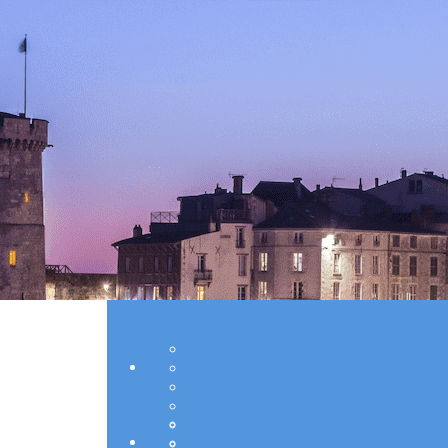
Exporter les lignes sélectionnées
Exporter toutes les colonnes
Exporter uniquement les colonnes affichées
Menu
Ajoutez un logo, un bouton, des réseaux soc
Cliquez pour éditer