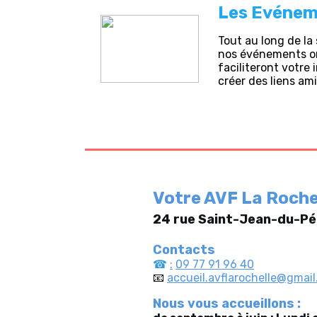
Les Evénem
Tout au long de l
nos événements on
faciliteront votre
créer des liens am
Votre AVF La Roch
24 rue Saint-Jean-du-Pé
Contacts
☎
:
09 77 91 96 40
📧
accueil.avflarochelle@gmai
Nous vous accueillons :