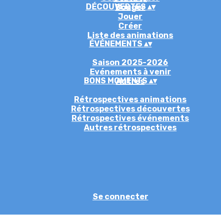
DÉCOUVERTES
▴
▾
Bouger
Jouer
Créer
Liste des animations
ÉVÉNEMENTS
▴
▾
Saison 2025-2026
Evénements à venir
BONS MOMENTS
▴
▾
Autres
Rétrospectives animations
Rétrospectives découvertes
Rétrospectives événements
Autres rétrospectives
Se connecter