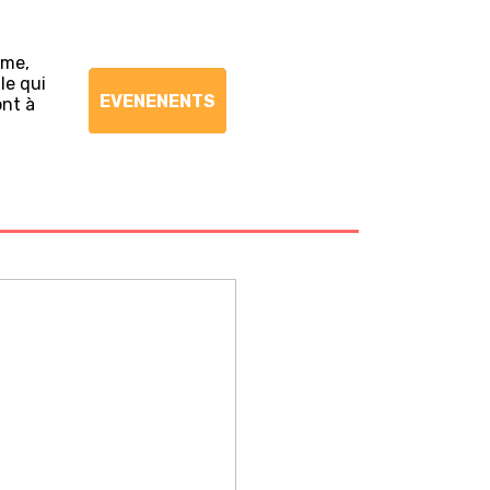
ème,
le qui
EVENENENTS
ont à