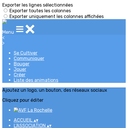
Exporter les lignes sélectionnées
Exporter toutes les colonnes
Exporter uniquement les colonnes affichées
Menu
<
>
Se Cultiver
Communiquer
Bouger
Jouer
Créer
Liste des animations
Ajoutez un logo, un bouton, des réseaux sociaux
Cliquez pour éditer
ACCUEIL
▴
▾
L'ASSOCIATION
▴
▾