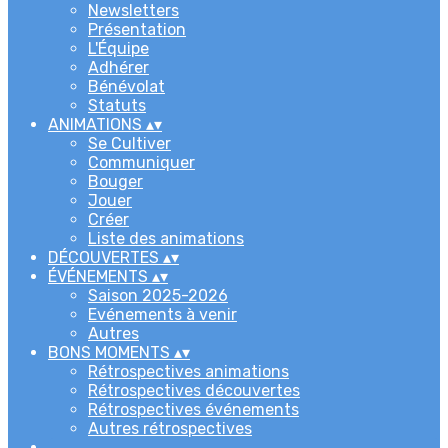
Newsletters
Présentation
L'Équipe
Adhérer
Bénévolat
Statuts
ANIMATIONS
▴
▾
Se Cultiver
Communiquer
Bouger
Jouer
Créer
Liste des animations
DÉCOUVERTES
▴
▾
ÉVÉNEMENTS
▴
▾
Saison 2025-2026
Evénements à venir
Autres
BONS MOMENTS
▴
▾
Rétrospectives animations
Rétrospectives découvertes
Rétrospectives événements
Autres rétrospectives