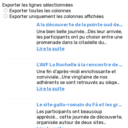
Exporter les lignes sélectionnées
Exporter toutes les colonnes
Exporter uniquement les colonnes affichées
A la découverte de la pointe sud de l'île d'Oléron.
Une bien belle journée...Dès leur arrivée,
les participants ont pu choisir entre une
promenade dans la citadelle du
Château d’Oléron avec Laurence, ou la
Lire la suite
visite du port...
L'AVF La Rochelle à la rencontre de l'association Echo-Mer
Une fin d'après-midi enrichissante et
conviviale...Une vingtaine de nos
adhérents se sont retrouvés au siège
de l'association Echo-Mer vendredi
Lire la suite
dernier en fin d'après-midi.Ils...
Le site gallo-romain du Fâ et les grottes troglodytiques de Meschers
Les participants ont beaucoup
apprécié... cette journée de découverte,
organisée autour de deux sites
emblématiques de notre patrimoine