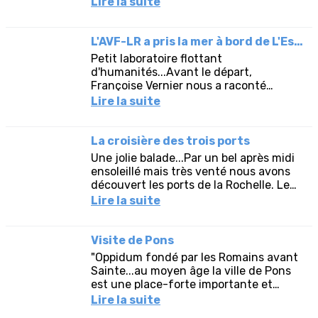
Lire la suite
régional.La matinée a été consacrée à
la...
L'AVF-LR a pris la mer à bord de L'Estrella
Petit laboratoire flottant
d'humanités...Avant le départ,
Françoise Vernier nous a raconté
l’histoire d’Olivia Wattinne, sportive
Lire la suite
accomplie et voyageuse passionnée de
grandes...
La croisière des trois ports
Une jolie balade...Par un bel après midi
ensoleillé mais très venté nous avons
découvert les ports de la Rochelle. Le
commentaire historique était très
Lire la suite
intéressant. A l'issue...
Visite de Pons
"Oppidum fondé par les Romains avant
Sainte...au moyen âge la ville de Pons
est une place-forte importante et
prospère du fait de sa situation sur la
Lire la suite
Via Turonensis, elle...