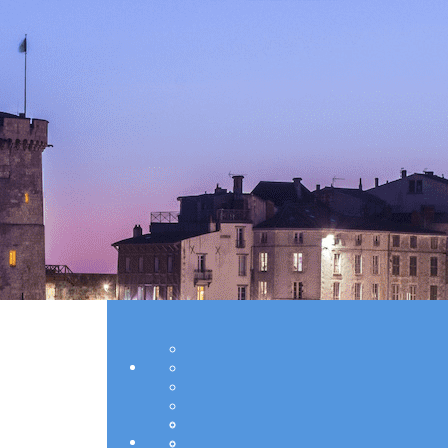
Exporter les lignes sélectionnées
Exporter toutes les colonnes
Exporter uniquement les colonnes affichées
Menu
Ajoutez un logo, un bouton, des réseaux soc
Cliquez pour éditer