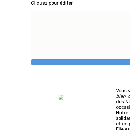
Cliquez pour éditer
Vous v
bien 
des No
occasi
Notre 
solida
et un 
Elle e