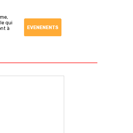
ème,
le qui
EVENENENTS
ont à