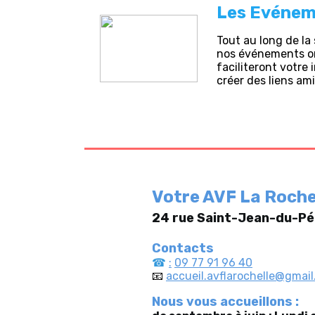
Les Evénem
Tout au long de l
nos événements on
faciliteront votre
créer des liens am
Votre AVF La Roch
24 rue Saint-Jean-du-Pé
Contacts
☎
:
09 77 91 96 40
📧
accueil.avflarochelle@gmai
Nous vous accueillons :