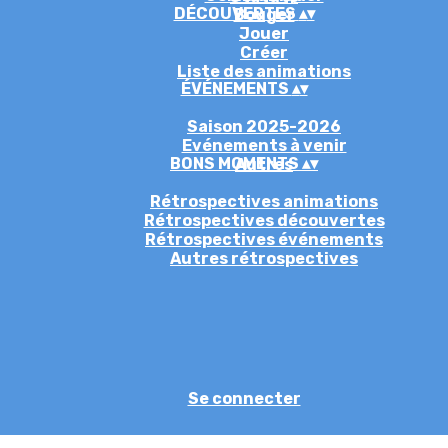
DÉCOUVERTES
▴
▾
Bouger
Jouer
Créer
Liste des animations
ÉVÉNEMENTS
▴
▾
Saison 2025-2026
Evénements à venir
BONS MOMENTS
▴
▾
Autres
Rétrospectives animations
Rétrospectives découvertes
Rétrospectives événements
Autres rétrospectives
Se connecter