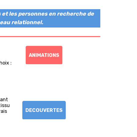
es et les personnes en recherche de
eau relationnel.
ANIMATIONS
hoix :
tant
tissu
DECOUVERTES
rais