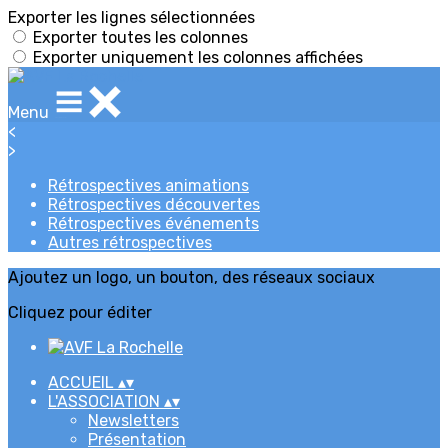
Exporter les lignes sélectionnées
Exporter toutes les colonnes
Exporter uniquement les colonnes affichées
Menu
<
>
Rétrospectives animations
Rétrospectives découvertes
Rétrospectives événements
Autres rétrospectives
Ajoutez un logo, un bouton, des réseaux sociaux
Cliquez pour éditer
ACCUEIL
▴
▾
L'ASSOCIATION
▴
▾
Newsletters
Présentation