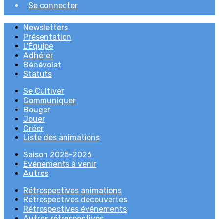
Se connecter
Newsletters
Présentation
L'Équipe
Adhérer
Bénévolat
Statuts
Se Cultiver
Communiquer
Bouger
Jouer
Créer
Liste des animations
Saison 2025-2026
Evénements à venir
Autres
Rétrospectives animations
Rétrospectives découvertes
Rétrospectives événements
Autres rétrospectives