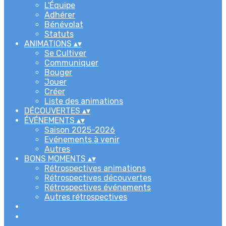
L'Équipe
Adhérer
Bénévolat
Statuts
ANIMATIONS
▴
▾
Se Cultiver
Communiquer
Bouger
Jouer
Créer
Liste des animations
DÉCOUVERTES
▴
▾
ÉVÉNEMENTS
▴
▾
Saison 2025-2026
Evénements à venir
Autres
BONS MOMENTS
▴
▾
Rétrospectives animations
Rétrospectives découvertes
Rétrospectives événements
Autres rétrospectives