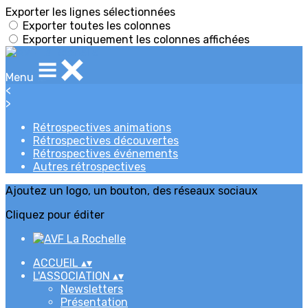
Exporter les lignes sélectionnées
Exporter toutes les colonnes
Exporter uniquement les colonnes affichées
Menu
<
>
Rétrospectives animations
Rétrospectives découvertes
Rétrospectives événements
Autres rétrospectives
Ajoutez un logo, un bouton, des réseaux sociaux
Cliquez pour éditer
ACCUEIL
▴
▾
L'ASSOCIATION
▴
▾
Newsletters
Présentation