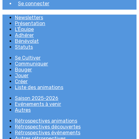
Se connecter
Newsletters
Présentation
L'Équipe
Adhérer
Bénévolat
Statuts
Se Cultiver
Communiquer
Bouger
Jouer
Créer
Liste des animations
Saison 2025-2026
Evénements à venir
Autres
Rétrospectives animations
Rétrospectives découvertes
Rétrospectives événements
Autres rétrospectives