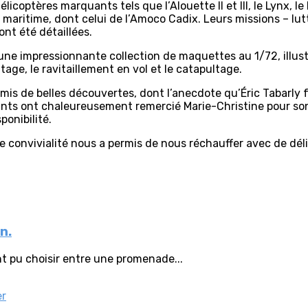
licoptères marquants tels que l’Alouette II et III, le Lynx, l
maritime, dont celui de l’Amoco Cadix. Leurs missions – lut
nt été détaillées.
une impressionnante collection de maquettes au 1/72, illust
tage, le ravitaillement en vol et le catapultage.
ermis de belles découvertes, dont l’anecdote qu’Éric Tabarly 
ants ont chaleureusement remercié Marie-Christine pour son
ponibilité.
de convivialité nous a permis de nous réchauffer avec de dél
n.
ont pu choisir entre une promenade...