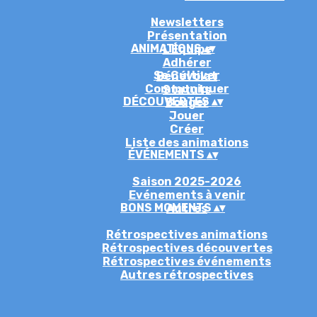
Newsletters
Présentation
ANIMATIONS
▴
▾
L'Équipe
Adhérer
Se Cultiver
Bénévolat
Communiquer
Statuts
DÉCOUVERTES
▴
▾
Bouger
Jouer
Créer
Liste des animations
ÉVÉNEMENTS
▴
▾
Saison 2025-2026
Evénements à venir
BONS MOMENTS
▴
▾
Autres
Rétrospectives animations
Rétrospectives découvertes
Rétrospectives événements
Autres rétrospectives