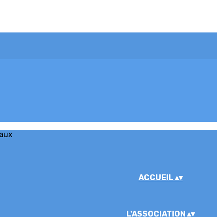
iaux
ACCUEIL
▴
▾
L'ASSOCIATION
▴
▾