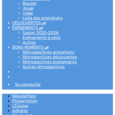
Bouger
Jouer
Créer
Liste des animations
DÉCOUVERTES
▴
▾
ÉVÉNEMENTS
▴
▾
Saison 2025-2026
Evénements à venir
Autres
BONS MOMENTS
▴
▾
Rétrospectives animations
Rétrospectives découvertes
Rétrospectives événements
Autres rétrospectives
Se connecter
Newsletters
Présentation
L'Équipe
Adhérer