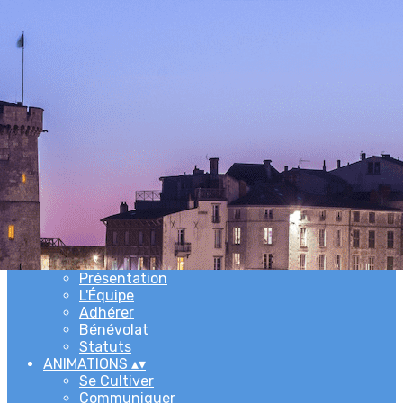
Exporter les lignes sélectionnées
Exporter toutes les colonnes
Exporter uniquement les colonnes affichées
Menu
Ajoutez un logo, un bouton, des réseaux sociaux
Cliquez pour éditer
ACCUEIL
▴
▾
L'ASSOCIATION
▴
▾
Newsletters
Présentation
L'Équipe
Adhérer
Bénévolat
Statuts
ANIMATIONS
▴
▾
Se Cultiver
Communiquer