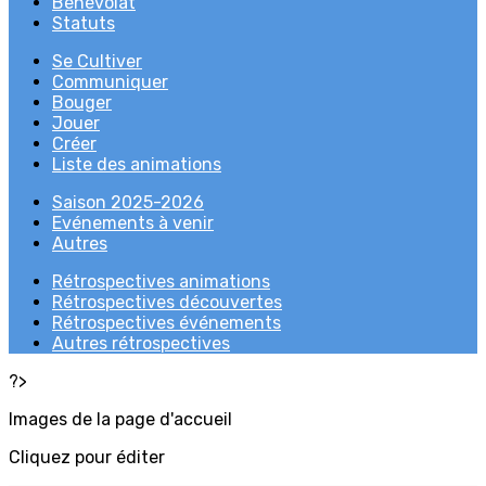
Bénévolat
Statuts
Se Cultiver
Communiquer
Bouger
Jouer
Créer
Liste des animations
Saison 2025-2026
Evénements à venir
Autres
Rétrospectives animations
Rétrospectives découvertes
Rétrospectives événements
Autres rétrospectives
?>
Images de la page d'accueil
Cliquez pour éditer