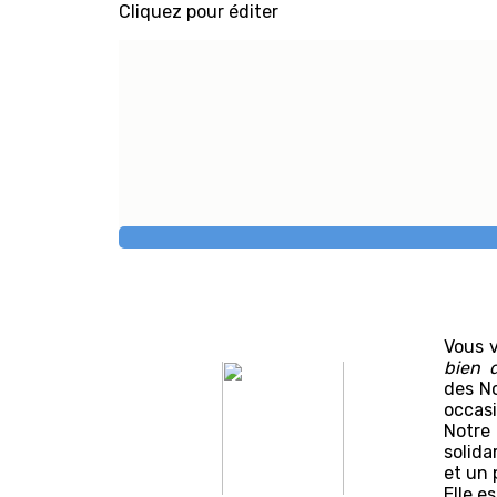
Cliquez pour éditer
Vous v
bien 
des No
occasi
Notre 
solida
et un 
Elle e