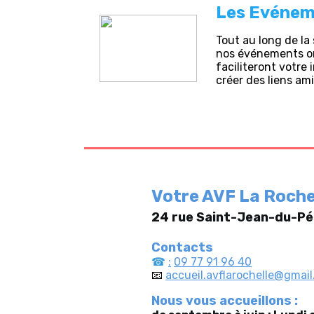
Les Evénem
Tout au long de l
nos événements on
faciliteront votre
créer des liens am
Votre AVF La Roch
24 rue Saint-Jean-du-Pé
Contacts
☎
:
09 77 91 96 40
📧
accueil.avflarochelle@gmai
Nous vous accueillons :