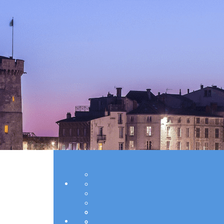
Exporter les lignes sélectionnées
Exporter toutes les colonnes
Exporter uniquement les colonnes affichées
Menu
Ajoutez un logo, un bouton, des réseaux soc
Cliquez pour éditer