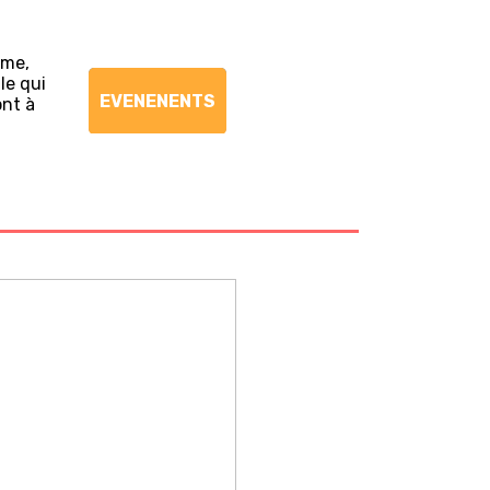
ème,
le qui
EVENENENTS
ont à