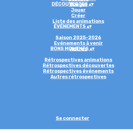
DÉCOUVERTES
▴
▾
Bouger
Jouer
Créer
Liste des animations
ÉVÉNEMENTS
▴
▾
Saison 2025-2026
Evénements à venir
BONS MOMENTS
▴
▾
Autres
Rétrospectives animations
Rétrospectives découvertes
Rétrospectives événements
Autres rétrospectives
Se connecter