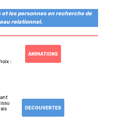
es et les personnes en recherche de
eau relationnel.
ANIMATIONS
hoix :
tant
tissu
DECOUVERTES
rais