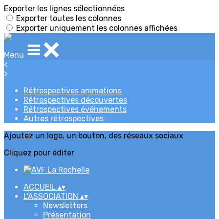
Exporter les lignes sélectionnées
Exporter toutes les colonnes
Exporter uniquement les colonnes affichées
Menu
<
>
Rétrospectives animations
Rétrospectives découvertes
Rétrospectives événements
Autres rétrospectives
Ajoutez un logo, un bouton, des réseaux sociaux
Cliquez pour éditer
ACCUEIL
▴
▾
L'ASSOCIATION
▴
▾
Newsletters
Présentation