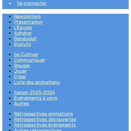
Se connecter
Newsletters
Présentation
L'Équipe
Adhérer
Bénévolat
Statuts
Se Cultiver
Communiquer
Bouger
Jouer
Créer
Liste des animations
Saison 2025-2026
Evénements à venir
Autres
Rétrospectives animations
Rétrospectives découvertes
Rétrospectives événements
Autres rétrospectives