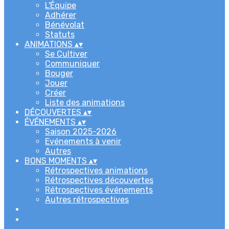
L'Équipe
Adhérer
Bénévolat
Statuts
ANIMATIONS
▴
▾
Se Cultiver
Communiquer
Bouger
Jouer
Créer
Liste des animations
DÉCOUVERTES
▴
▾
ÉVÉNEMENTS
▴
▾
Saison 2025-2026
Evénements à venir
Autres
BONS MOMENTS
▴
▾
Rétrospectives animations
Rétrospectives découvertes
Rétrospectives événements
Autres rétrospectives