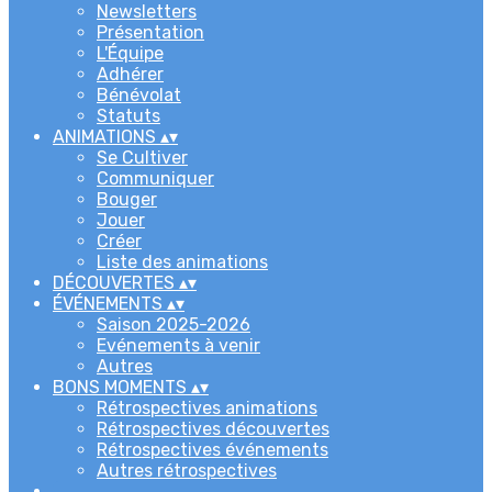
Newsletters
Présentation
L'Équipe
Adhérer
Bénévolat
Statuts
ANIMATIONS
▴
▾
Se Cultiver
Communiquer
Bouger
Jouer
Créer
Liste des animations
DÉCOUVERTES
▴
▾
ÉVÉNEMENTS
▴
▾
Saison 2025-2026
Evénements à venir
Autres
BONS MOMENTS
▴
▾
Rétrospectives animations
Rétrospectives découvertes
Rétrospectives événements
Autres rétrospectives