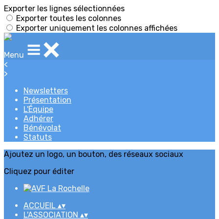
Exporter les lignes sélectionnées
Exporter toutes les colonnes
Exporter uniquement les colonnes affichées
Menu
<
>
Newsletters
Présentation
L'Équipe
Adhérer
Bénévolat
Statuts
Ajoutez un logo, un bouton, des réseaux sociaux
Cliquez pour éditer
ACCUEIL
▴
▾
L'ASSOCIATION
▴
▾