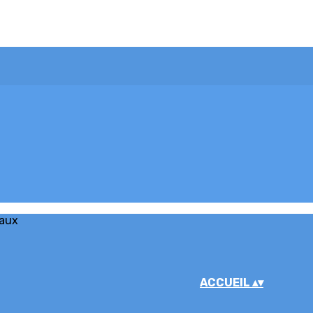
iaux
ACCUEIL
▴
▾