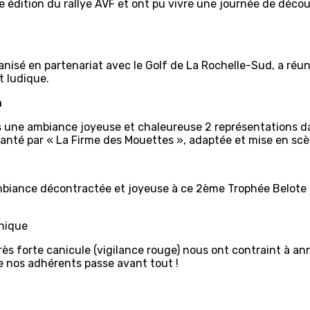
me édition du rallye AVF et ont pu vivre une journée de déc
anisé en partenariat avec le Golf de La Rochelle-Sud, a réun
t ludique.
n
 une ambiance joyeuse et chaleureuse 2 représentations dans
té par « La Firme des Mouettes », adaptée et mise en scène
ambiance décontractée et joyeuse à ce 2ème Trophée Belote
nique
très forte canicule (vigilance rouge) nous ont contraint à a
de nos adhérents passe avant tout !