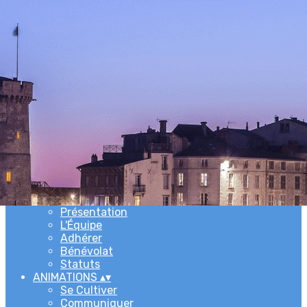
Exporter les lignes sélectionnées
Exporter toutes les colonnes
Exporter uniquement les colonnes affichées
Menu
Ajoutez un logo, un bouton, des réseaux sociaux
Cliquez pour éditer
ACCUEIL
▴
▾
L'ASSOCIATION
▴
▾
Newsletters
Présentation
L'Équipe
Adhérer
Bénévolat
Statuts
ANIMATIONS
▴
▾
Se Cultiver
Communiquer