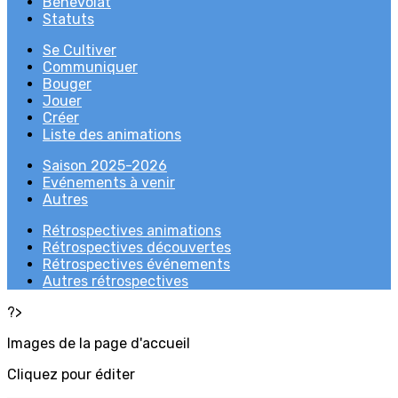
Bénévolat
Statuts
Se Cultiver
Communiquer
Bouger
Jouer
Créer
Liste des animations
Saison 2025-2026
Evénements à venir
Autres
Rétrospectives animations
Rétrospectives découvertes
Rétrospectives événements
Autres rétrospectives
?>
Images de la page d'accueil
Cliquez pour éditer