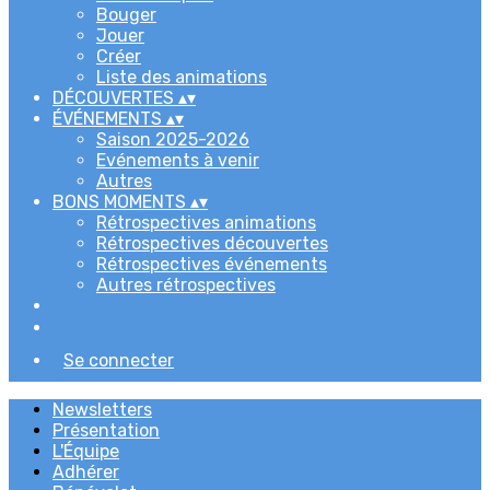
Bouger
Jouer
Créer
Liste des animations
DÉCOUVERTES
▴
▾
ÉVÉNEMENTS
▴
▾
Saison 2025-2026
Evénements à venir
Autres
BONS MOMENTS
▴
▾
Rétrospectives animations
Rétrospectives découvertes
Rétrospectives événements
Autres rétrospectives
Se connecter
Newsletters
Présentation
L'Équipe
Adhérer