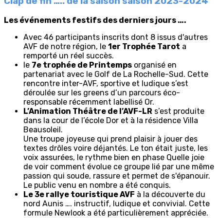
Clap de fin ….. de la saison saison 2023-2024
Les événements festifs des derniers jours ….
Avec 46 participants inscrits dont 8 issus d'autres
AVF de notre région, le
1er Trophée Tarot
a
remporté un réel succès.
le
7e trophée de Printemps
organisé en
partenariat avec le Golf de La Rochelle-Sud. Cette
rencontre inter-AVF, sportive et ludique s’est
déroulée sur les greens d’un parcours éco-
responsable récemment labellisé Or.
L’Animation Théâtre de l’AVF-LR
s’est produite
dans la cour de l’école Dor et à la résidence Villa
Beausoleil.
Une troupe joyeuse qui prend plaisir à jouer des
textes drôles voire déjantés. Le ton était juste, les
voix assurées, le rythme bien en phase Quelle joie
de voir comment évolue ce groupe lié par une même
passion qui soude, rassure et permet de s'épanouir.
Le public venu en nombre a été conquis.
Le 3e rallye touristique AVF
à la découverte du
nord Aunis …. instructif, ludique et convivial. Cette
formule Newlook a été particulièrement appréciée.