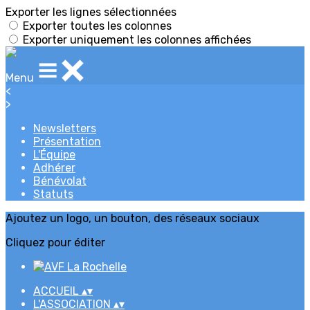
Exporter les lignes sélectionnées
Exporter toutes les colonnes
Exporter uniquement les colonnes affichées
Menu
<
>
Newsletters
Présentation
L'Équipe
Adhérer
Bénévolat
Statuts
Ajoutez un logo, un bouton, des réseaux sociaux
Cliquez pour éditer
ACCUEIL
▴
▾
L'ASSOCIATION
▴
▾