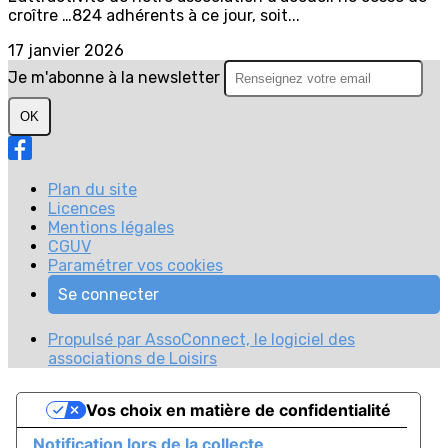
croître …824 adhérents à ce jour, soit...
17 janvier 2026
Je m'abonne à la newsletter
OK
Plan du site
Licences
Mentions légales
CGUV
Paramétrer vos cookies
Se connecter
Propulsé par AssoConnect, le logiciel des
associations de Loisirs
Vos choix en matière de confidentialité
Notification lors de la collecte