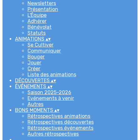
Newsletters
Présentation
L'Équipe
Adhérer
Bénévolat
Statuts
ANIMATIONS
▴
▾
Se Cultiver
Communiquer
Bouger
Jouer
Créer
Liste des animations
DÉCOUVERTES
▴
▾
ÉVÉNEMENTS
▴
▾
Saison 2025-2026
Evénements à venir
Autres
BONS MOMENTS
▴
▾
Rétrospectives animations
Rétrospectives découvertes
Rétrospectives événements
Autres rétrospectives