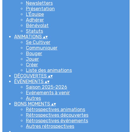
Newsletters
Présentation
L'Équipe
Adhérer
Bénévolat
Statuts
ANIMATIONS
▴
▾
Se Cultiver
Communiquer
Bouger
Jouer
Créer
Liste des animations
DÉCOUVERTES
▴
▾
ÉVÉNEMENTS
▴
▾
Saison 2025-2026
Evénements à venir
Autres
BONS MOMENTS
▴
▾
Rétrospectives animations
Rétrospectives découvertes
Rétrospectives événements
Autres rétrospectives