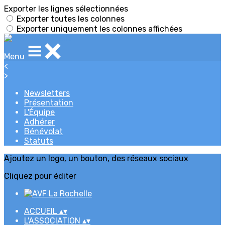
Exporter les lignes sélectionnées
Exporter toutes les colonnes
Exporter uniquement les colonnes affichées
Menu
<
>
Newsletters
Présentation
L'Équipe
Adhérer
Bénévolat
Statuts
Ajoutez un logo, un bouton, des réseaux sociaux
Cliquez pour éditer
ACCUEIL
▴
▾
L'ASSOCIATION
▴
▾