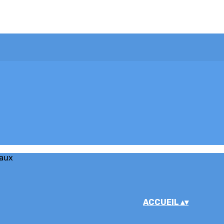
iaux
ACCUEIL
▴
▾