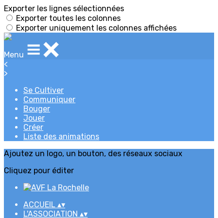
Exporter les lignes sélectionnées
Exporter toutes les colonnes
Exporter uniquement les colonnes affichées
Menu
<
>
Se Cultiver
Communiquer
Bouger
Jouer
Créer
Liste des animations
Ajoutez un logo, un bouton, des réseaux sociaux
Cliquez pour éditer
ACCUEIL
▴
▾
L'ASSOCIATION
▴
▾