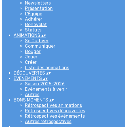
Newsletters
Présentation
L'Équipe
Adhérer
Bénévolat
Statuts
ANIMATIONS
▴
▾
Se Cultiver
Communiquer
Bouger
Jouer
Créer
Liste des animations
DÉCOUVERTES
▴
▾
ÉVÉNEMENTS
▴
▾
Saison 2025-2026
Evénements à venir
Autres
BONS MOMENTS
▴
▾
Rétrospectives animations
Rétrospectives découvertes
Rétrospectives événements
Autres rétrospectives