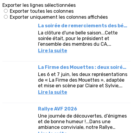
Exporter les lignes sélectionnées
Exporter toutes les colonnes
Exporter uniquement les colonnes affichées
La soirée de remerciements des bénévoles du 18 juin
La clôture d'une belle saison...Cette
soirée était, pour le président et
l’ensemble des membres du CA,
l’occasion de témoigner leur
Lire la suite
reconnaissance envers tous les
bénévoles de...
La Firme des Mouettes : deux soirées pleines d'humour et de talent !
Les 6 et 7 juin, les deux représentations
de « La Firme des Mouettes », adaptée
et mise en scène par Claire et Sylvie,
ont rencontré un très beau succès en
Lire la suite
réunissant plus...
Rallye AVF 2026
Une journée de découvertes, d’énigmes
et de bonne humeur !...Dans une
ambiance conviviale, notre Rallye
Automobile 2026 a une nouvelle fois