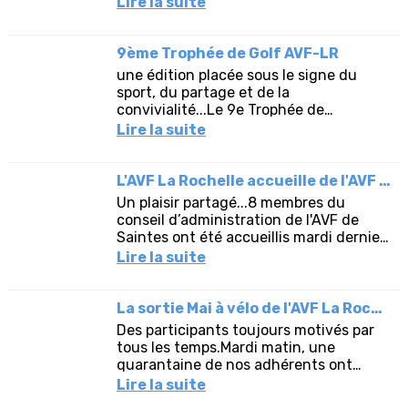
Lire la suite
réuni les amateurs de découvertes et...
9ème Trophée de Golf AVF-LR
une édition placée sous le signe du
sport, du partage et de la
convivialité...Le 9e Trophée de
Printemps s’est déroulé cette année
Lire la suite
dans une ambiance festive et
chaleureuse....
L'AVF La Rochelle accueille de l'AVF Saintes
Un plaisir partagé...8 membres du
conseil d’administration de l'AVF de
Saintes ont été accueillis mardi dernier
par Gérard et Brigitte, président et
Lire la suite
vice-présidente de notre...
La sortie Mai à vélo de l'AVF La Rochelle
Des participants toujours motivés par
tous les temps.Mardi matin, une
quarantaine de nos adhérents ont
répondu à notre invitation malgré une
Lire la suite
météo incertaine pour découvrir,...