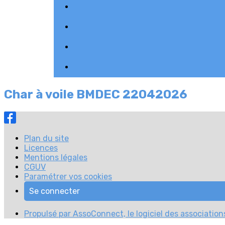
Char à voile BMDEC 22042026
Plan du site
Licences
Mentions légales
CGUV
Paramétrer vos cookies
Se connecter
Propulsé par AssoConnect, le logiciel des associations