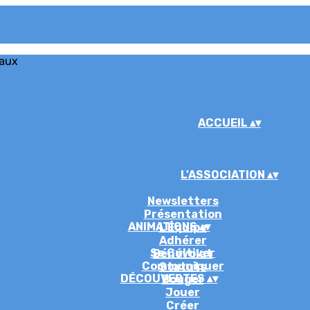
iaux
ACCUEIL
▴
▾
L'ASSOCIATION
▴
▾
Newsletters
Présentation
ANIMATIONS
▴
▾
L'Équipe
Adhérer
Se Cultiver
Bénévolat
Communiquer
Statuts
DÉCOUVERTES
▴
▾
Bouger
Jouer
Créer