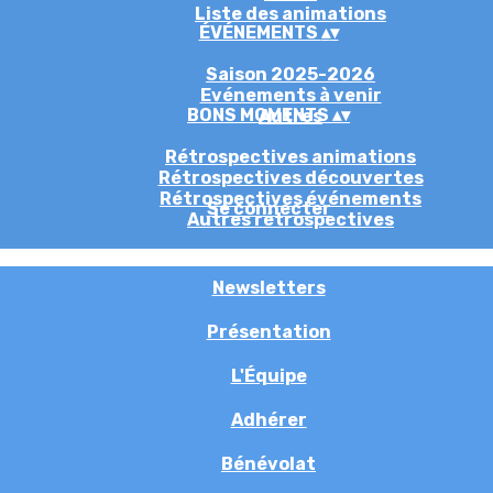
Liste des animations
ÉVÉNEMENTS
▴
▾
Saison 2025-2026
Evénements à venir
BONS MOMENTS
▴
▾
Autres
Rétrospectives animations
Rétrospectives découvertes
Rétrospectives événements
Se connecter
Autres rétrospectives
Newsletters
Présentation
L'Équipe
Adhérer
Bénévolat