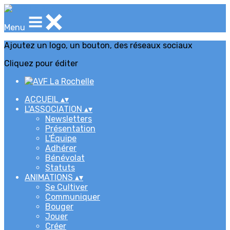
Menu
Ajoutez un logo, un bouton, des réseaux sociaux
Cliquez pour éditer
ACCUEIL
▴
▾
L'ASSOCIATION
▴
▾
Newsletters
Présentation
L'Équipe
Adhérer
Bénévolat
Statuts
ANIMATIONS
▴
▾
Se Cultiver
Communiquer
Bouger
Jouer
Créer