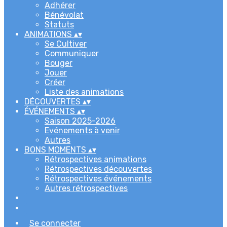
Adhérer
Bénévolat
Statuts
ANIMATIONS
▴
▾
Se Cultiver
Communiquer
Bouger
Jouer
Créer
Liste des animations
DÉCOUVERTES
▴
▾
ÉVÉNEMENTS
▴
▾
Saison 2025-2026
Evénements à venir
Autres
BONS MOMENTS
▴
▾
Rétrospectives animations
Rétrospectives découvertes
Rétrospectives événements
Autres rétrospectives
Se connecter