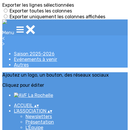
Exporter les lignes sélectionnées
Exporter toutes les colonnes
Exporter uniquement les colonnes affichées
Menu
<
>
Saison 2025-2026
Evénements à venir
Autres
Ajoutez un logo, un bouton, des réseaux sociaux
Cliquez pour éditer
ACCUEIL
▴
▾
L'ASSOCIATION
▴
▾
Newsletters
Présentation
L'Équipe