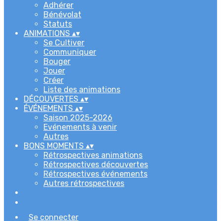
Adhérer
Bénévolat
Statuts
ANIMATIONS
▴
▾
Se Cultiver
Communiquer
Bouger
Jouer
Créer
Liste des animations
DÉCOUVERTES
▴
▾
ÉVÉNEMENTS
▴
▾
Saison 2025-2026
Evénements à venir
Autres
BONS MOMENTS
▴
▾
Rétrospectives animations
Rétrospectives découvertes
Rétrospectives événements
Autres rétrospectives
Se connecter