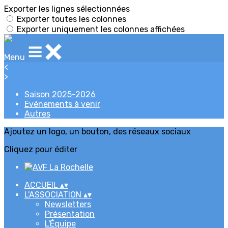
Exporter les lignes sélectionnées
Exporter toutes les colonnes
Exporter uniquement les colonnes affichées
Menu
<
>
Saison 2025-2026
Evénements à venir
Autres
Ajoutez un logo, un bouton, des réseaux sociaux
Cliquez pour éditer
ACCUEIL
▴
▾
L'ASSOCIATION
▴
▾
Newsletters
Présentation
L'Équipe