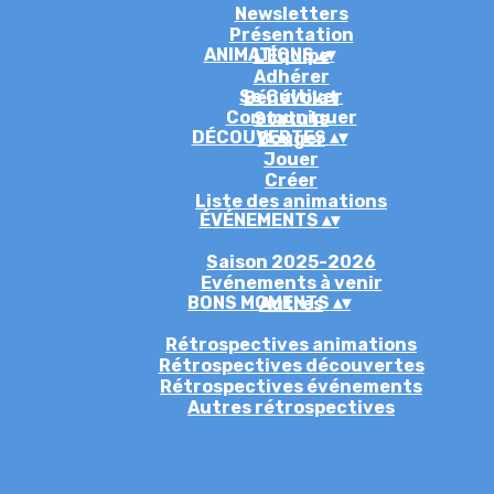
Newsletters
Présentation
ANIMATIONS
▴
▾
L'Équipe
Adhérer
Se Cultiver
Bénévolat
Communiquer
Statuts
DÉCOUVERTES
▴
▾
Bouger
Jouer
Créer
Liste des animations
ÉVÉNEMENTS
▴
▾
Saison 2025-2026
Evénements à venir
BONS MOMENTS
▴
▾
Autres
Rétrospectives animations
Rétrospectives découvertes
Rétrospectives événements
Autres rétrospectives