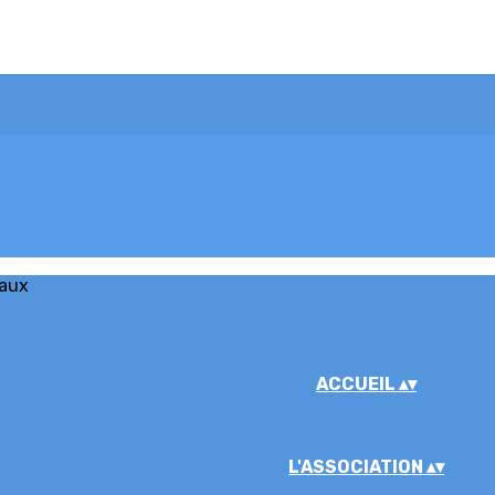
iaux
ACCUEIL
▴
▾
L'ASSOCIATION
▴
▾