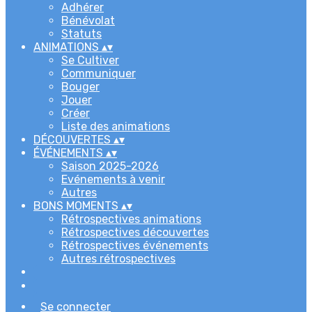
Adhérer
Bénévolat
Statuts
ANIMATIONS
▴
▾
Se Cultiver
Communiquer
Bouger
Jouer
Créer
Liste des animations
DÉCOUVERTES
▴
▾
ÉVÉNEMENTS
▴
▾
Saison 2025-2026
Evénements à venir
Autres
BONS MOMENTS
▴
▾
Rétrospectives animations
Rétrospectives découvertes
Rétrospectives événements
Autres rétrospectives
Se connecter