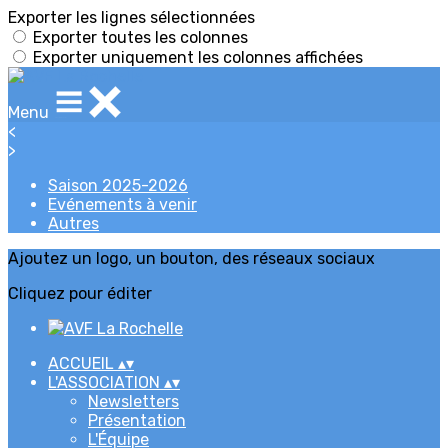
Exporter les lignes sélectionnées
Exporter toutes les colonnes
Exporter uniquement les colonnes affichées
Menu
<
>
Saison 2025-2026
Evénements à venir
Autres
Ajoutez un logo, un bouton, des réseaux sociaux
Cliquez pour éditer
ACCUEIL
▴
▾
L'ASSOCIATION
▴
▾
Newsletters
Présentation
L'Équipe