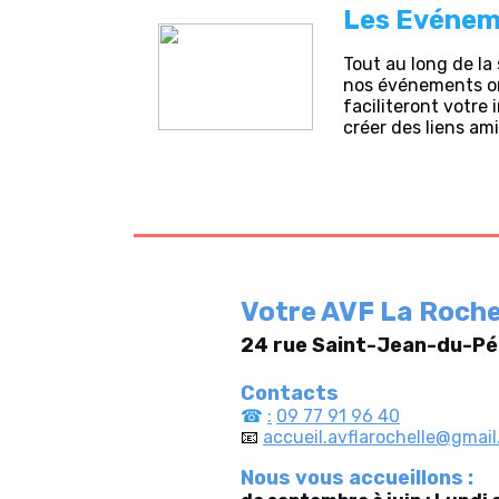
Les Evénem
Tout au long de l
nos événements on
faciliteront votre
créer des liens am
Votre AVF La Roch
24 rue Saint-Jean-du-Pé
Contacts
☎
:
09 77 91 96 40
📧
accueil.avflarochelle@gmai
Nous vous accueillons :