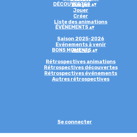
DÉCOUVERTES
▴
▾
Bouger
Jouer
Créer
Liste des animations
ÉVÉNEMENTS
▴
▾
Saison 2025-2026
Evénements à venir
BONS MOMENTS
▴
▾
Autres
Rétrospectives animations
Rétrospectives découvertes
Rétrospectives événements
Autres rétrospectives
Se connecter