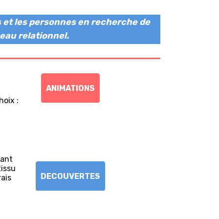
es et les personnes en recherche de
eau relationnel.
ANIMATIONS
hoix :
tant
tissu
DECOUVERTES
rais