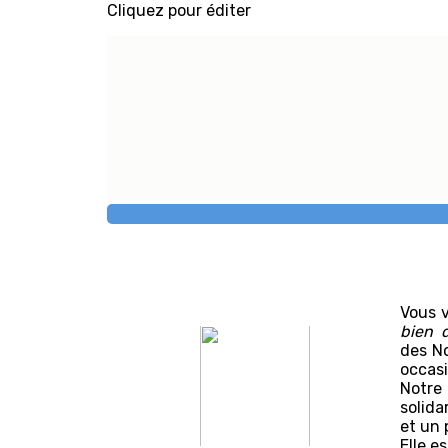
Cliquez pour éditer
Vous v
bien 
des No
occasi
Notre 
solida
et un 
Elle e