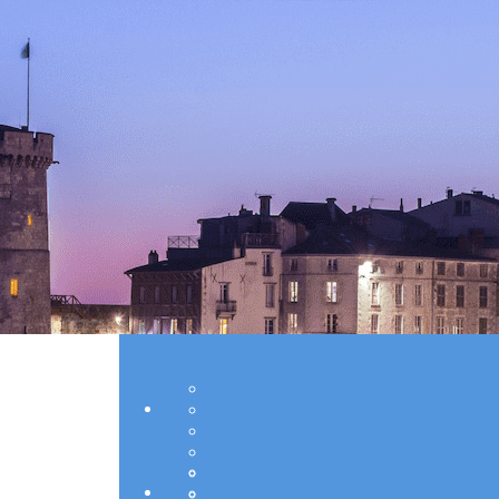
Exporter les lignes sélectionnées
Exporter toutes les colonnes
Exporter uniquement les colonnes affichées
Menu
Ajoutez un logo, un bouton, des réseaux soc
Cliquez pour éditer