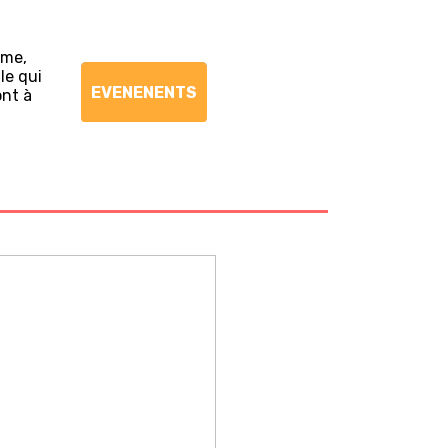
ème,
le qui
EVENENENTS
ont à