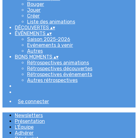
Bouger
Jouer
Créer
Liste des animations
DÉCOUVERTES
▴
▾
ÉVÉNEMENTS
▴
▾
Saison 2025-2026
Evénements à venir
Autres
BONS MOMENTS
▴
▾
Rétrospectives animations
Rétrospectives découvertes
Rétrospectives événements
Autres rétrospectives
Se connecter
Newsletters
Présentation
L'Équipe
Adhérer