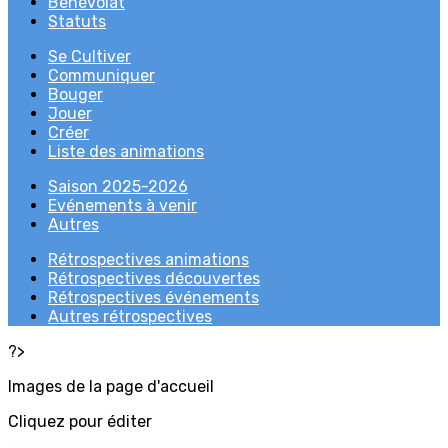
Bénévolat
Statuts
Se Cultiver
Communiquer
Bouger
Jouer
Créer
Liste des animations
Saison 2025-2026
Evénements à venir
Autres
Rétrospectives animations
Rétrospectives découvertes
Rétrospectives événements
Autres rétrospectives
?>
Images de la page d'accueil
Cliquez pour éditer