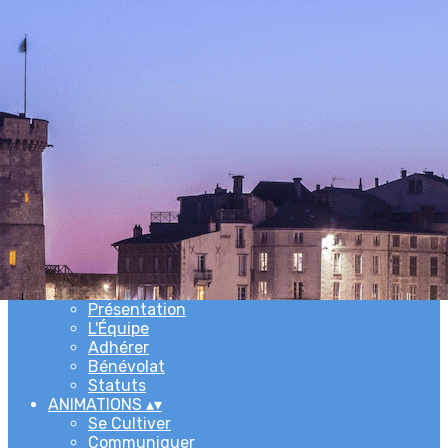
Exporter les lignes sélectionnées
Exporter toutes les colonnes
Exporter uniquement les colonnes affichées
Menu
Ajoutez un logo, un bouton, des réseaux sociaux
Cliquez pour éditer
ACCUEIL
▴
▾
L'ASSOCIATION
▴
▾
Newsletters
Présentation
L'Équipe
Adhérer
Bénévolat
Statuts
ANIMATIONS
▴
▾
Se Cultiver
Communiquer