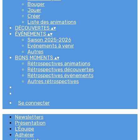
Bouger
Jouer
Créer
Liste des animations
DÉCOUVERTES
▴
▾
ÉVÉNEMENTS
▴
▾
Saison 2025-2026
Evénements à venir
Autres
BONS MOMENTS
▴
▾
Rétrospectives animations
Rétrospectives découvertes
Rétrospectives événements
Autres rétrospectives
Se connecter
Newsletters
Présentation
L'Équipe
Adhérer