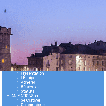
Exporter les lignes sélectionnées
Exporter toutes les colonnes
Exporter uniquement les colonnes affichées
Menu
Ajoutez un logo, un bouton, des réseaux sociaux
Cliquez pour éditer
ACCUEIL
▴
▾
L'ASSOCIATION
▴
▾
Newsletters
Présentation
L'Équipe
Adhérer
Bénévolat
Statuts
ANIMATIONS
▴
▾
Se Cultiver
Communiquer