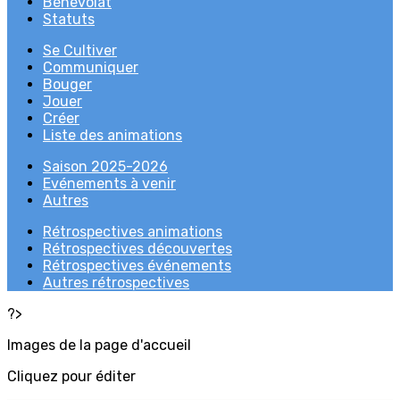
Bénévolat
Statuts
Se Cultiver
Communiquer
Bouger
Jouer
Créer
Liste des animations
Saison 2025-2026
Evénements à venir
Autres
Rétrospectives animations
Rétrospectives découvertes
Rétrospectives événements
Autres rétrospectives
?>
Images de la page d'accueil
Cliquez pour éditer