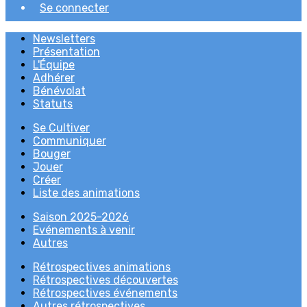
Se connecter
Newsletters
Présentation
L'Équipe
Adhérer
Bénévolat
Statuts
Se Cultiver
Communiquer
Bouger
Jouer
Créer
Liste des animations
Saison 2025-2026
Evénements à venir
Autres
Rétrospectives animations
Rétrospectives découvertes
Rétrospectives événements
Autres rétrospectives