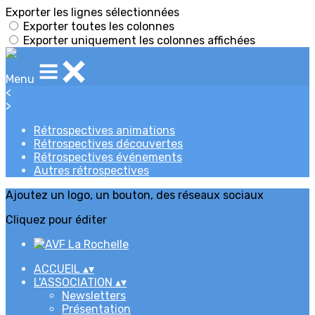
Exporter les lignes sélectionnées
Exporter toutes les colonnes
Exporter uniquement les colonnes affichées
Menu
<
>
Rétrospectives animations
Rétrospectives découvertes
Rétrospectives événements
Autres rétrospectives
Ajoutez un logo, un bouton, des réseaux sociaux
Cliquez pour éditer
ACCUEIL
▴
▾
L'ASSOCIATION
▴
▾
Newsletters
Présentation