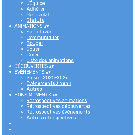
L'Équipe
Adhérer
Bénévolat
Statuts
ANIMATIONS
▴
▾
Se Cultiver
Communiquer
Bouger
Jouer
Créer
Liste des animations
DÉCOUVERTES
▴
▾
ÉVÉNEMENTS
▴
▾
Saison 2025-2026
Evénements à venir
Autres
BONS MOMENTS
▴
▾
Rétrospectives animations
Rétrospectives découvertes
Rétrospectives événements
Autres rétrospectives