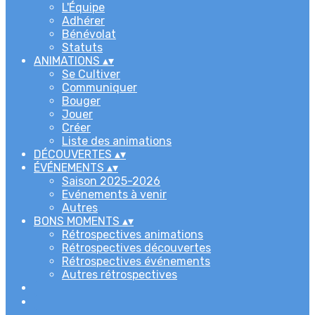
L'Équipe
Adhérer
Bénévolat
Statuts
ANIMATIONS
▴
▾
Se Cultiver
Communiquer
Bouger
Jouer
Créer
Liste des animations
DÉCOUVERTES
▴
▾
ÉVÉNEMENTS
▴
▾
Saison 2025-2026
Evénements à venir
Autres
BONS MOMENTS
▴
▾
Rétrospectives animations
Rétrospectives découvertes
Rétrospectives événements
Autres rétrospectives