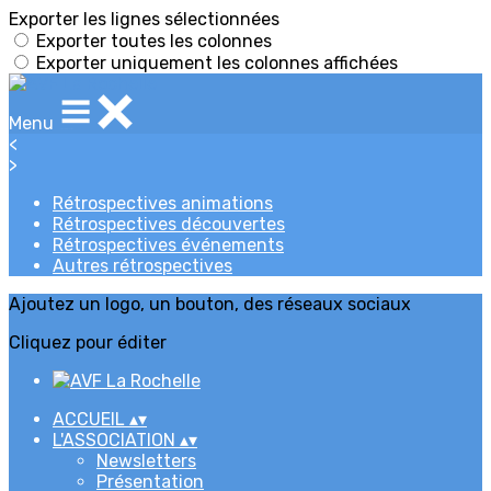
Exporter les lignes sélectionnées
Exporter toutes les colonnes
Exporter uniquement les colonnes affichées
Menu
<
>
Rétrospectives animations
Rétrospectives découvertes
Rétrospectives événements
Autres rétrospectives
Ajoutez un logo, un bouton, des réseaux sociaux
Cliquez pour éditer
ACCUEIL
▴
▾
L'ASSOCIATION
▴
▾
Newsletters
Présentation