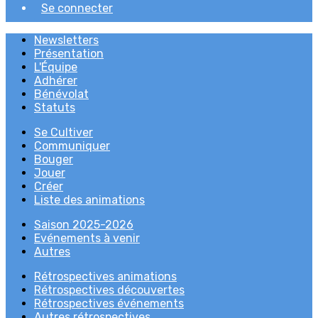
Se connecter
Newsletters
Présentation
L'Équipe
Adhérer
Bénévolat
Statuts
Se Cultiver
Communiquer
Bouger
Jouer
Créer
Liste des animations
Saison 2025-2026
Evénements à venir
Autres
Rétrospectives animations
Rétrospectives découvertes
Rétrospectives événements
Autres rétrospectives