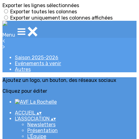
Exporter les lignes sélectionnées
Exporter toutes les colonnes
Exporter uniquement les colonnes affichées
Menu
<
>
Saison 2025-2026
Evénements à venir
Autres
Ajoutez un logo, un bouton, des réseaux sociaux
Cliquez pour éditer
ACCUEIL
▴
▾
L'ASSOCIATION
▴
▾
Newsletters
Présentation
L'Équipe