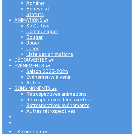
Adhérer
Bénévolat
Statuts
ANIMATIONS
▴
▾
Se Cultiver
Communiquer
Bouger
Jouer
Créer
Liste des animations
DÉCOUVERTES
▴
▾
ÉVÉNEMENTS
▴
▾
Saison 2025-2026
Evénements à venir
Autres
BONS MOMENTS
▴
▾
Rétrospectives animations
Rétrospectives découvertes
Rétrospectives événements
Autres rétrospectives
Se connecter